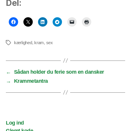
Del:
kærlighed
,
kram
,
sex
Tags
←
Sådan holder du ferie som en dansker
→
Krammetantra
Log ind
Glemt kode