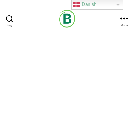
Danish
Søg
Menu
Via
Brændgaard