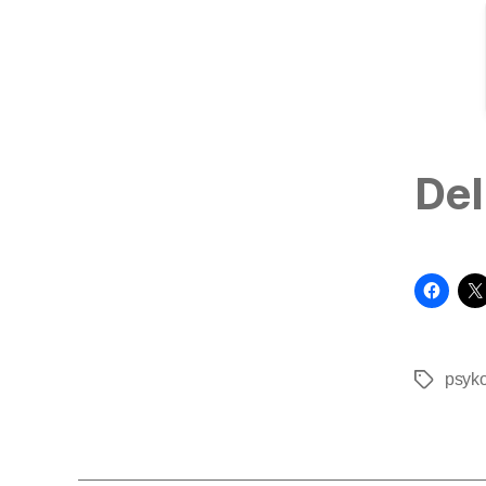
Del
psyko
Tags