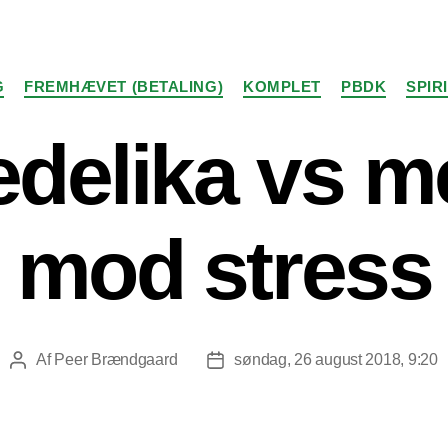
Kategorier
G
FREMHÆVET (BETALING)
KOMPLET
PBDK
SPIR
delika vs m
mod stress
Af
Peer Brændgaard
søndag, 26 august 2018, 9:20
Indlægsforfatter
Indlægsdato