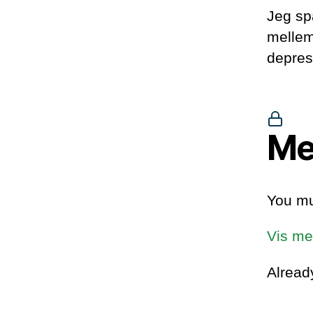
Jeg sp
mellem 
depres
Me
You mu
Vis me
Alrea