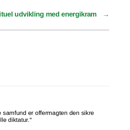
ituel udvikling med energikram
→
ke samfund er offermagten den sikre
le diktatur."