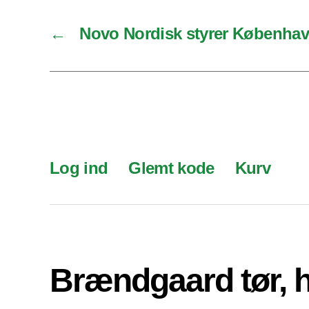
←
Novo Nordisk styrer København
Log ind
Glemt kode
Kurv
Brændgaard tør, 