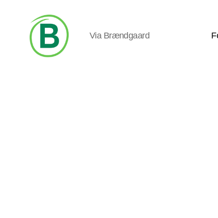
Via Brændgaard
F
Via
Brændgaard