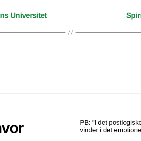
s Universitet
Spir
PB: "I det postlogis
hvor
vinder i det emotionel