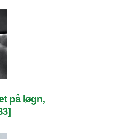
et på løgn,
83]