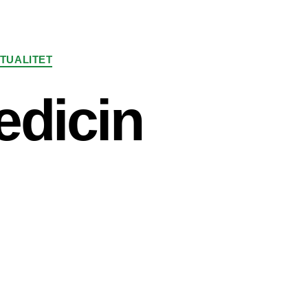
ITUALITET
edicin