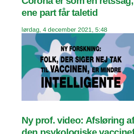
Corona er som en retssag,
ene part får taletid
lørdag, 4 december 2021, 5:48
Ny prof. video: Afsløring af
den psykologiske vaccine