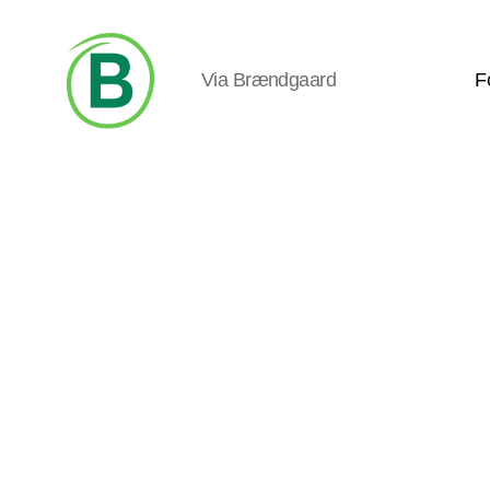
Via Brændgaard
F
Via
Brændgaard