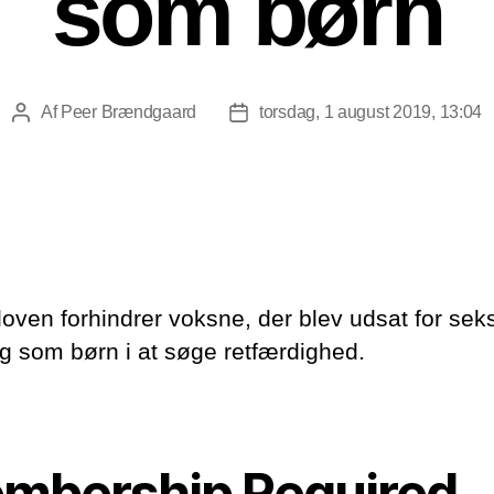
som børn
Af
Peer Brændgaard
torsdag, 1 august 2019, 13:04
Indlægsforfatter
Indlægsdato
loven forhindrer voksne, der blev udsat for sek
g som børn i at søge retfærdighed.
mbership Required