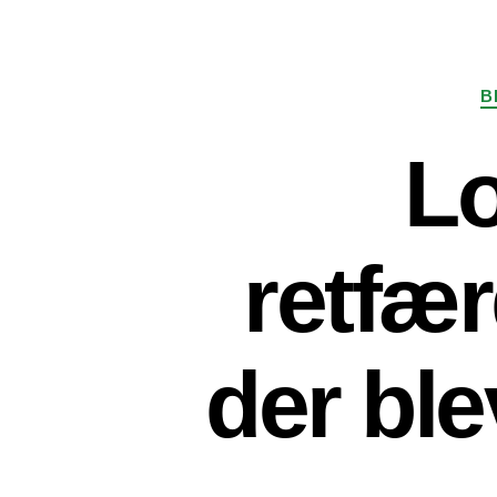
B
Lo
retfær
der ble