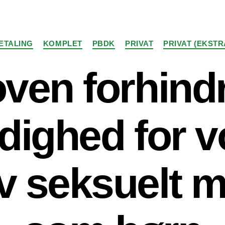
Kategorier
ETALING
KOMPLET
PBDK
PRIVAT
PRIVAT (EKSTR
ven forhind
dighed for 
v seksuelt 