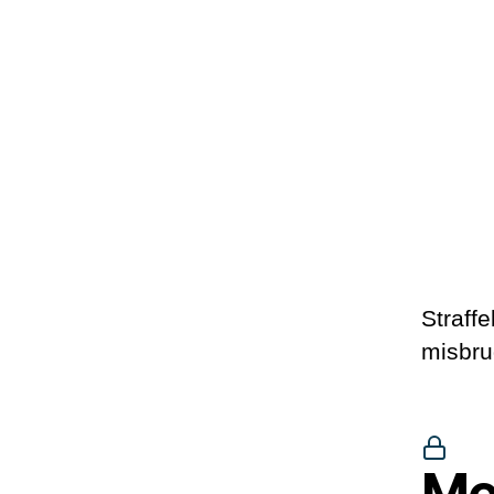
Straffe
misbru
Me