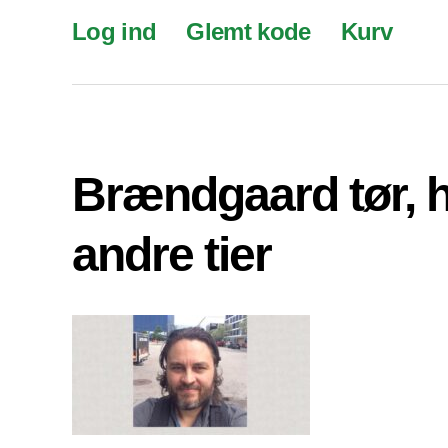
Log ind
Glemt kode
Kurv
Brændgaard tør, 
andre tier