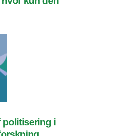
 hvor kun den
 politisering i
forskning