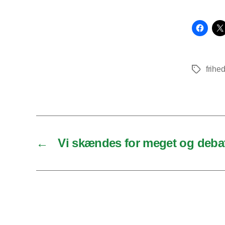
frihe
Tags
←
Vi skændes for meget og debatt