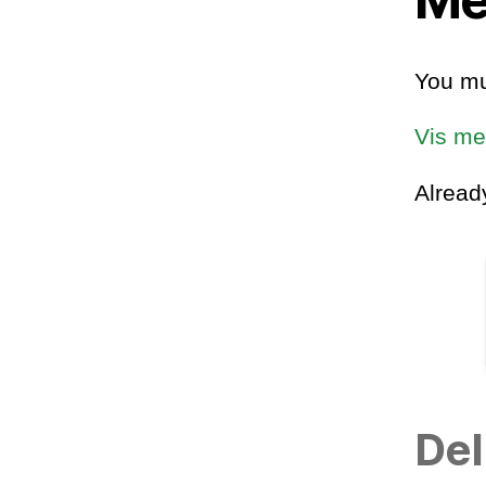
You mu
Vis me
Alrea
Del