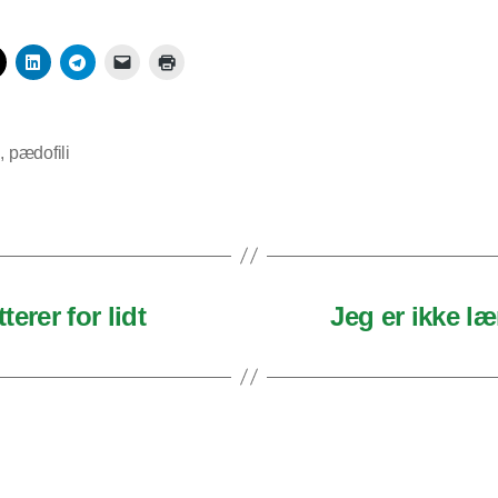
d
,
pædofili
erer for lidt
Jeg er ikke læ