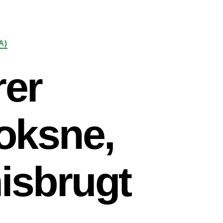
A)
rer
voksne,
misbrugt