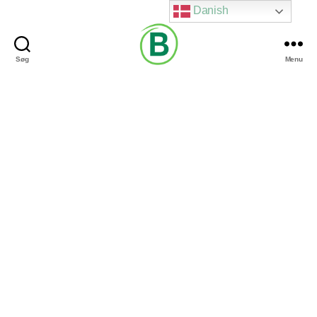
Danish
Søg
Menu
Via
Brændgaard