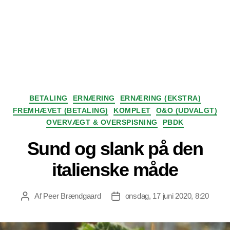
Kategorier
BETALING
ERNÆRING
ERNÆRING (EKSTRA)
FREMHÆVET (BETALING)
KOMPLET
O&O (UDVALGT)
OVERVÆGT & OVERSPISNING
PBDK
Sund og slank på den
italienske måde
Af
Peer Brændgaard
onsdag, 17 juni 2020, 8:20
Indlægsforfatter
Indlægsdato