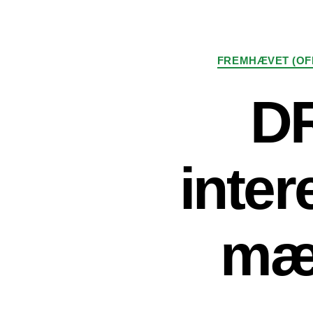
FREMHÆVET (OF
DR
inter
mæ