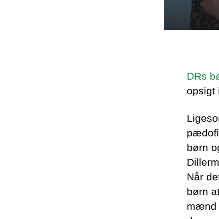
DRs bø
opsigt
Ligeso
pædofi
børn o
Diller
Når det
børn a
mænd k