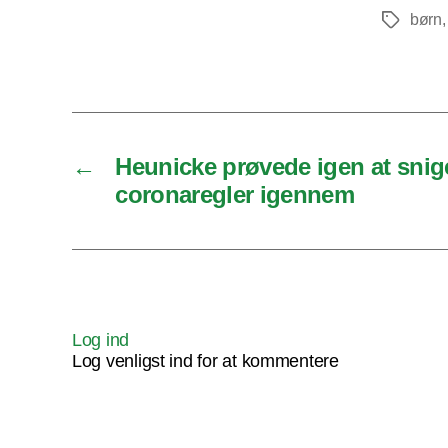
børn
Tags
←
Heunicke prøvede igen at snige
coronaregler igennem
Log ind
Log venligst ind for at kommentere