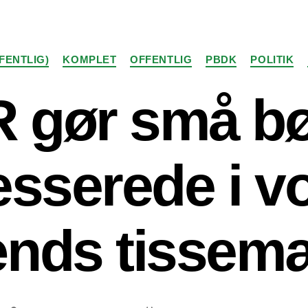
Kategorier
FENTLIG)
KOMPLET
OFFENTLIG
PBDK
POLITIK
 gør små b
esserede i 
nds tissem