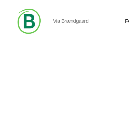
Via Brændgaard
F
Via
Brændgaard