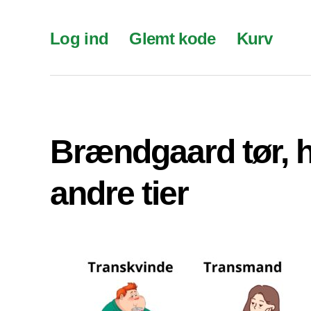
Log ind
Glemt kode
Kurv
Brændgaard tør, 
andre tier