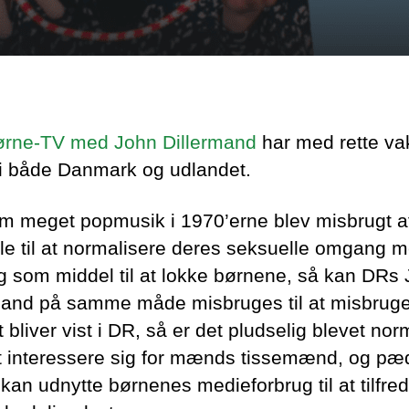
rne-TV med John Dillermand
har med rette va
 i både Danmark og udlandet.
m meget popmusik i 1970’erne blev misbrugt a
le til at normalisere deres seksuelle omgang 
g som middel til at lokke børnene, så kan DRs
mand på samme måde misbruges til at misbruge
 bliver vist i DR, så er det pludselig blevet norm
t interessere sig for mænds tissemænd, og pæd
an udnytte børnenes medieforbrug til at tilfreds