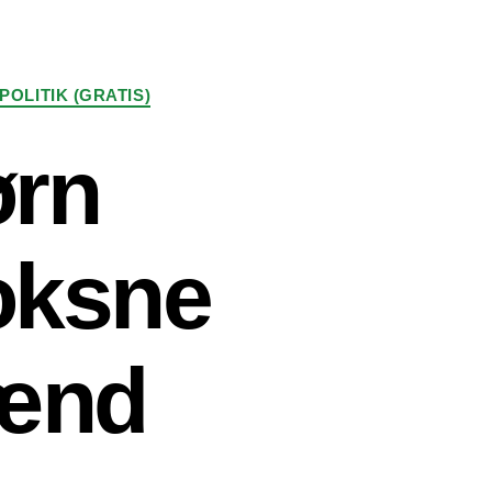
POLITIK (GRATIS)
ørn
voksne
ænd