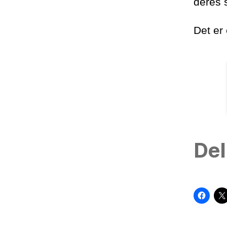
deres s
Det er
Del