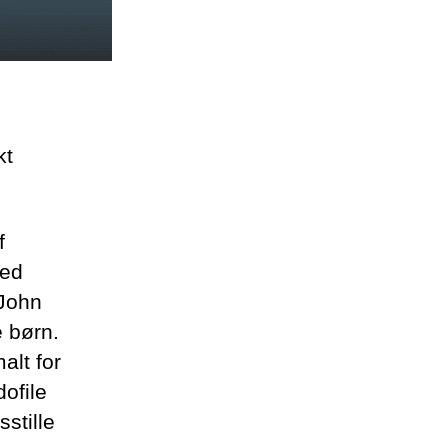
kt
f
med
 John
 børn.
alt for
ofile
stille