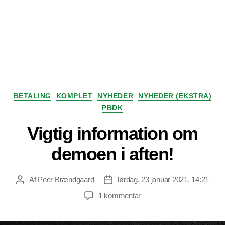
Kategorier
BETALING
KOMPLET
NYHEDER
NYHEDER (EKSTRA)
PBDK
Vigtig information om
demoen i aften!
Af
Peer Brændgaard
lørdag, 23 januar 2021, 14:21
Indlægsforfatter
Indlægsdato
til
1 kommentar
Vigtig
information