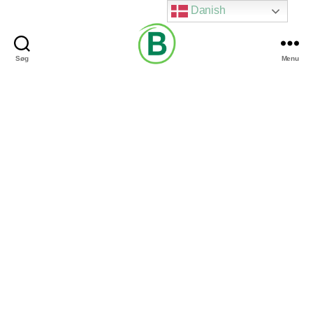
Danish
Søg
Menu
Via
Brændgaard