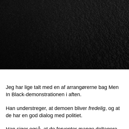
om
demoen
i
aften!
Jeg har lige talt med en af arrangørerne bag Men
In Black-demonstrationen i aften.
Han understreger, at demoen bliver
fredelig
, og at
de har en god dialog med politiet.