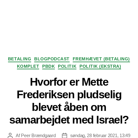
Kategorier
BETALING
BLOGPODCAST
FREMHÆVET (BETALING)
KOMPLET
PBDK
POLITIK
POLITIK (EKSTRA)
Hvorfor er Mette
Frederiksen pludselig
blevet åben om
samarbejdet med Israel?
Af
Peer Brændgaard
søndag, 28 februar 2021, 13:49
Indlægsforfatter
Indlægsdato