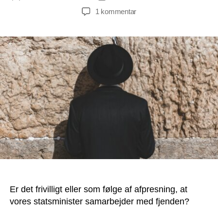
til
1 kommentar
Hvorfor
er
Mette
Frederiksen
pludselig
blevet
åben
om
samarbejdet
med
Israel?
Er det frivilligt eller som følge af afpresning, at
vores statsminister samarbejder med fjenden?