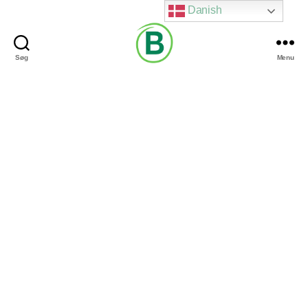
Danish
Søg
Menu
Via
Brændgaard