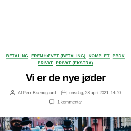
Kategorier
BETALING
FREMHÆVET (BETALING)
KOMPLET
PBDK
PRIVAT
PRIVAT (EKSTRA)
Vi er de nye jøder
Af
Peer Brændgaard
onsdag, 28 april 2021, 14:40
Indlægsforfatter
Indlægsdato
til
1 kommentar
Vi
er
de
nye