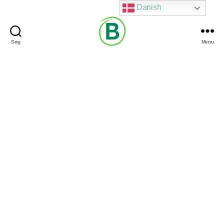
Danish
Søg
Menu
Via
Brændgaard