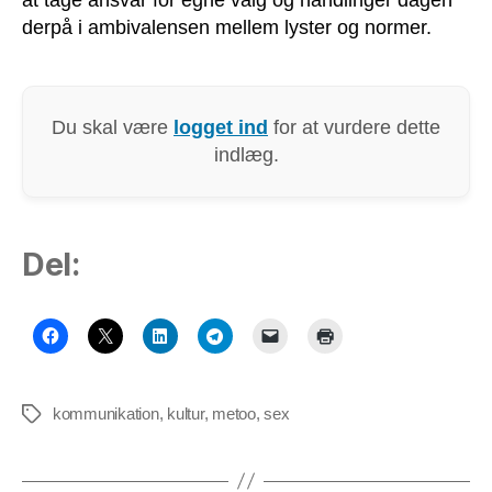
derpå i ambivalensen mellem lyster og normer.
Du skal være
logget ind
for at vurdere dette
indlæg.
Del:
kommunikation
,
kultur
,
metoo
,
sex
Tags