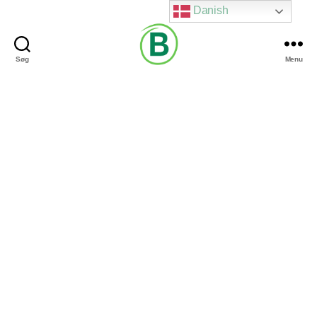
Danish
Søg
Menu
Via
Brændgaard