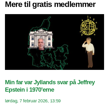
Mere til gratis medlemmer
Min far var Jyllands svar på Jeffrey
Epstein i 1970’erne
lørdag, 7 februar 2026, 13:59