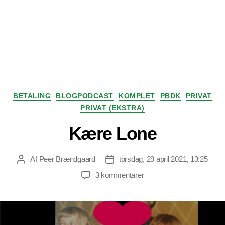
Kategorier
BETALING
BLOGPODCAST
KOMPLET
PBDK
PRIVAT
PRIVAT (EKSTRA)
Kære Lone
Af
Peer Brændgaard
torsdag, 29 april 2021, 13:25
Indlægsforfatter
Indlægsdato
til
3 kommentarer
Kære
Lone