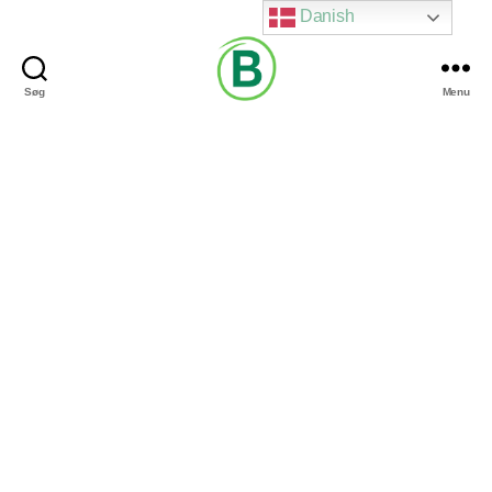
Danish
Søg
Menu
Via
Brændgaard