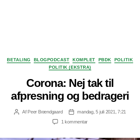
Kategorier
BETALING
BLOGPODCAST
KOMPLET
PBDK
POLITIK
POLITIK (EKSTRA)
Corona: Nej tak til
afpresning og bedrageri
Af
Peer Brændgaard
mandag, 5 juli 2021, 7:21
Indlægsforfatter
Indlægsdato
til
1 kommentar
Corona:
Nej