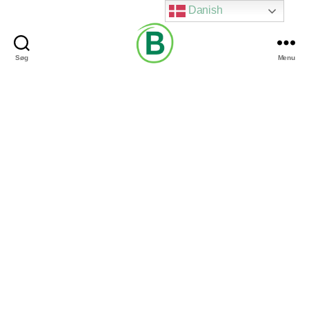
Danish
Søg
Menu
Via
Brændgaard