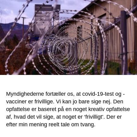
tak
til
afpresning
og
bedrageri
Myndighederne fortæller os, at covid-19-test og -
vacciner er frivillige. Vi kan jo bare sige nej. Den
opfattelse er baseret på en noget kreativ opfattelse
af, hvad det vil sige, at noget er ‘frivilligt’. Der er
efter min mening reelt tale om tvang.