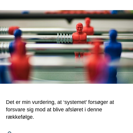
Kommunikationskrig:
Systemets
tre
rækker
af
forsvar
Det er min vurdering, at ‘systemet’ forsøger at
forsvare sig mod at blive afsløret i denne
rækkefølge.