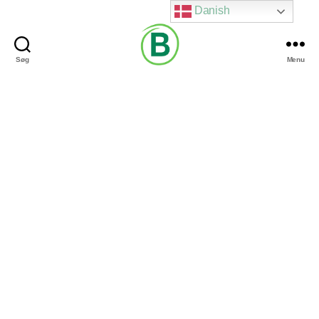
Danish
Søg
Menu
Via
Brændgaard