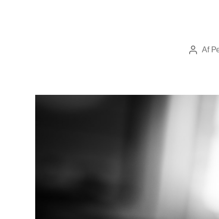
Af
Pe
Indlægsf