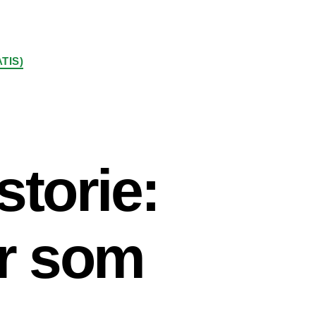
TIS)
torie:
er som