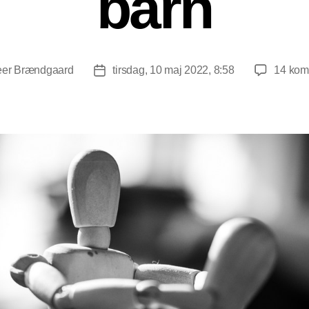
barn
er Brændgaard
tirsdag, 10 maj 2022, 8:58
14 kom
orfatter
Indlægsdato