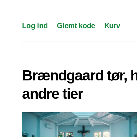
Log ind
Glemt kode
Kurv
Brændgaard tør, 
andre tier