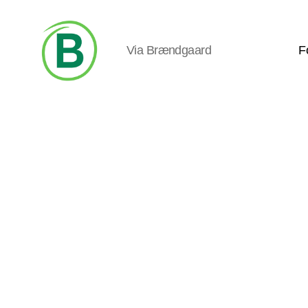
Via Brændgaard
F
Via
Brændgaard