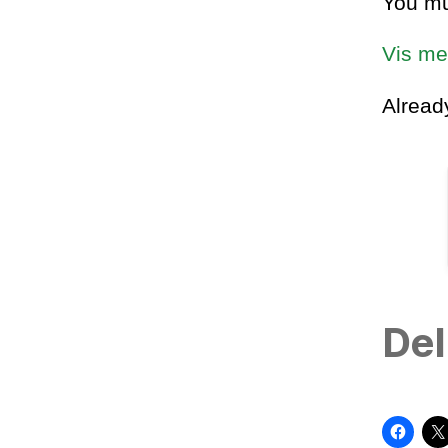
You mu
Vis me
Alrea
Del