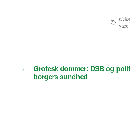
afslø
Tags
vacci
←
Grotesk dommer: DSB og polit
borgers sundhed