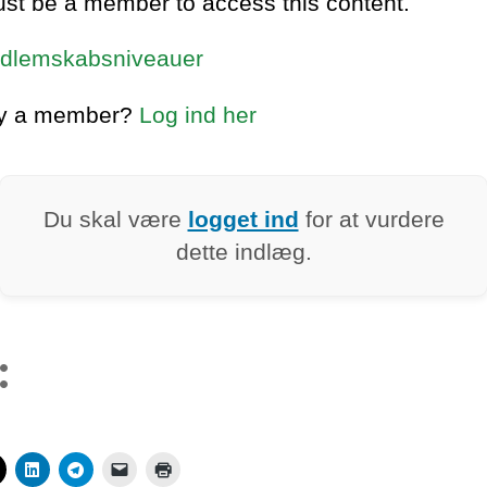
st be a member to access this content.
dlemskabsniveauer
dy a member?
Log ind her
Du skal være
logget ind
for at vurdere
dette indlæg.
: