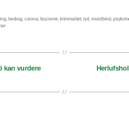
ring
,
bedrag
,
corona
,
fascisme
,
kriminalitet
,
lyd
,
mundbind
,
psykolo
ner
i kan vurdere
Herlufshol