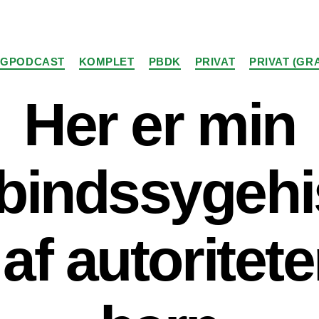
Kategorier
OGPODCAST
KOMPLET
PBDK
PRIVAT
PRIVAT (GRA
Her er min
indssygehis
 af autoritet