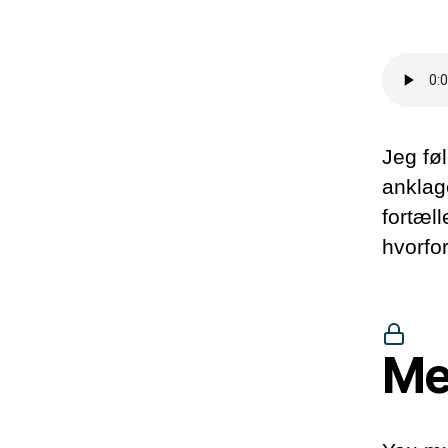
Jeg fø
anklag
fortæll
hvorfo
Me