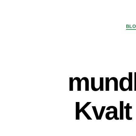
BL
mundb
Kvalt