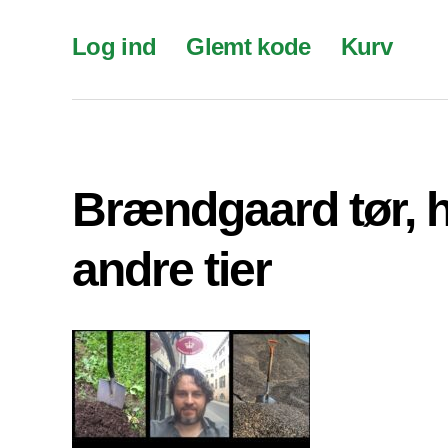
Log ind
Glemt kode
Kurv
Brændgaard tør, 
andre tier