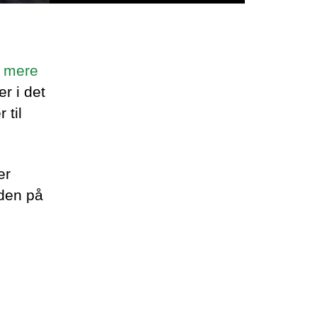
t
mere
er i det
 til
er
nden på