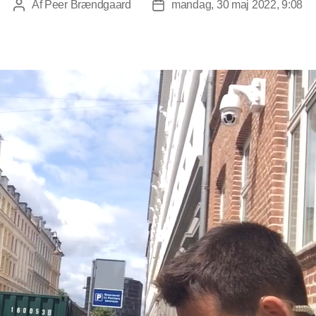
Af
Peer Brændgaard
mandag, 30 maj 2022, 9:08
Indlægsforfatter
Indlægsdato