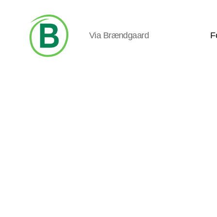
Via Brændgaard
F
Via
Brændgaard