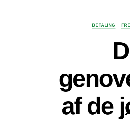
BETALING
FRE
D
genove
af de 