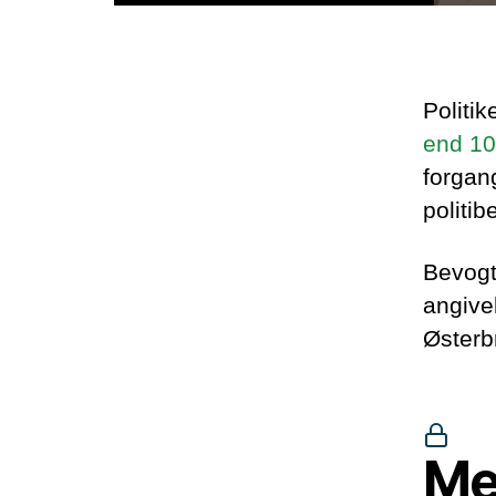
Politi
end 10
forgang
politib
Bevogt
angive
Østerb
Me