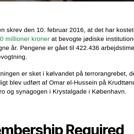
ken skrev den 10. februar 2016, at det har koste
0 millioner kroner
at bevogte jødiske institution
ne år. Pengene er gået til 422.436 arbejdstimer
evogtning.
ningen er sket i kølvandet på terrorangrebet, d
ligt blev udført af Omar el-Hussein på Krudttø
ro og synagogen i Krystalgade i København.
mbership Required