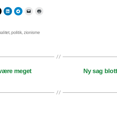
alitet
,
politik
,
zionisme
 være meget
Ny sag blott