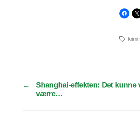
krimin
Tags
←
Shanghai-effekten: Det kunne
værre…