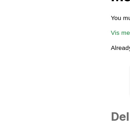
You mu
Vis me
Alrea
Del