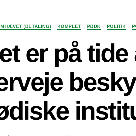
Kategorier
MHÆVET (BETALING)
KOMPLET
PBDK
POLITIK
P
et er på tide 
rveje besky
jødiske instit