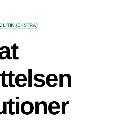
OLITIK (EKSTRA)
at
ttelsen
utioner