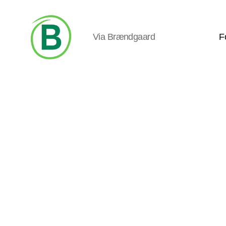
Via Brændgaard
F
Via
Brændgaard