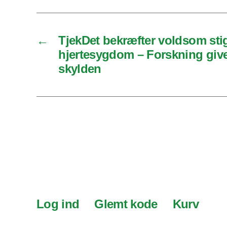
←
TjekDet bekræfter voldsom stig
hjertesygdom – Forskning give
skylden
Log ind
Glemt kode
Kurv