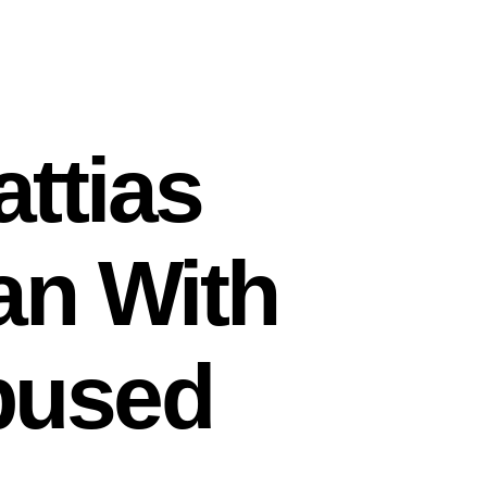
ttias
an With
Abused