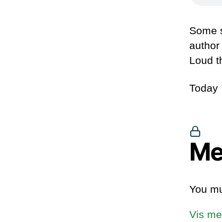
Some s
author
Loud t
Today I
Me
You mu
Vis me