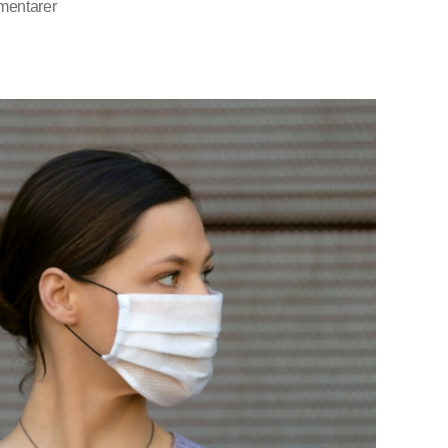
til
mentarer
My
Opinion
on
Mattias
Desmet:
Just
Human
With
Potential
to
Be
Abused