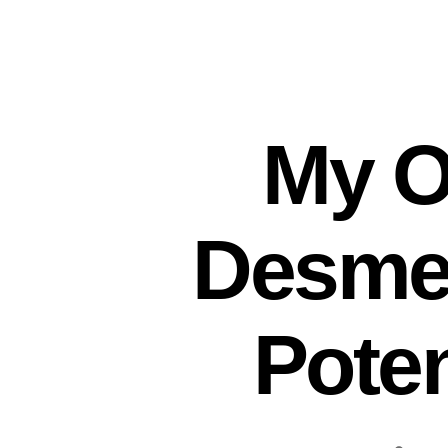
My O
Desmet
Poten