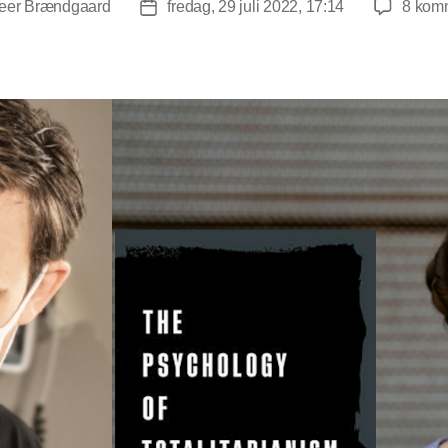
eer Brændgaard
fredag, 29 juli 2022, 17:14
8 kom
forfatter
Indlægsdato