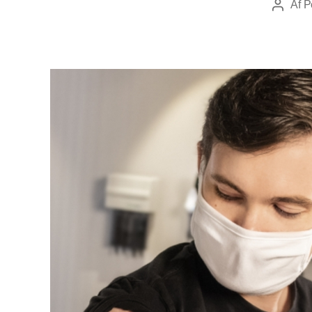
Af
P
Indlægs