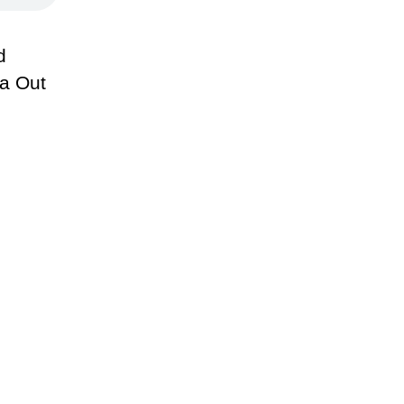
d
a Out