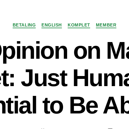
Kategorier
BETALING
ENGLISH
KOMPLET
MEMBER
pinion on Ma
: Just Hum
tial to Be 