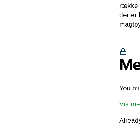
række p
der er 
magtpy
Me
You mu
Vis me
Alrea