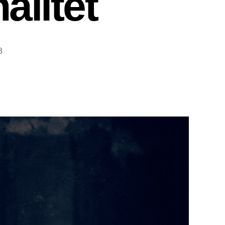
alitet
3