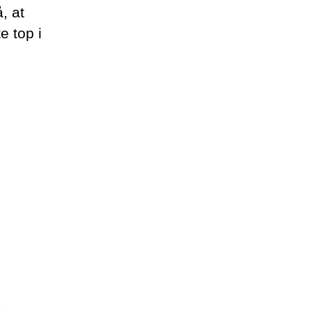
, at
e top i