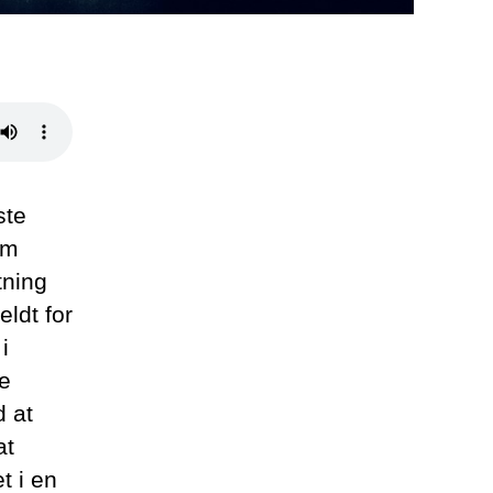
ste
om
tning
ldt for
i
de
d at
at
t i en