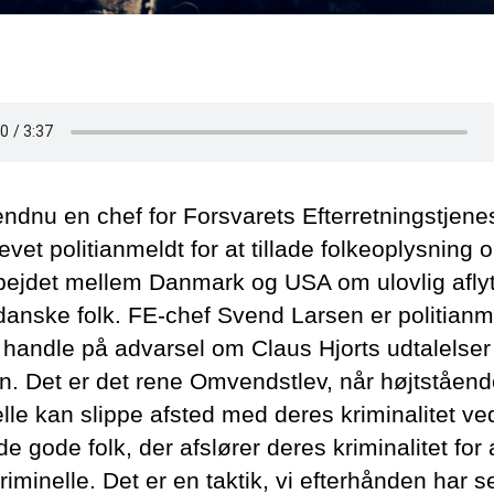
endnu en chef for Forsvarets Efterretningstjene
evet politianmeldt for at tillade folkeoplysning 
ejdet mellem Danmark og USA om ulovlig afly
 danske folk. FE-chef Svend Larsen er politianme
t handle på advarsel om Claus Hjorts udtalelser 
n. Det er det rene Omvendstlev, når højtståen
lle kan slippe afsted med deres kriminalitet ve
e gode folk, der afslører deres kriminalitet for 
iminelle. Det er en taktik, vi efterhånden har se