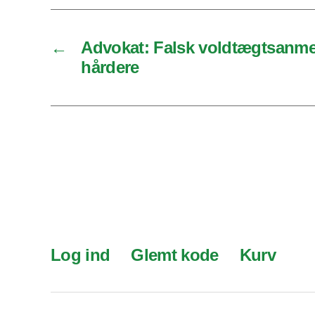
←
Advokat: Falsk voldtægtsanmel
hårdere
Log ind
Glemt kode
Kurv