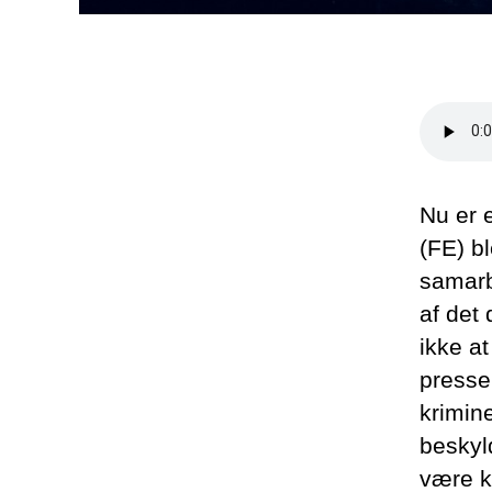
Nu er 
(FE) bl
samarb
af det
ikke a
presse
krimine
beskyld
være kr