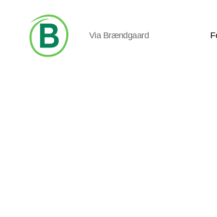
Via Brændgaard
F
Via
Brændgaard