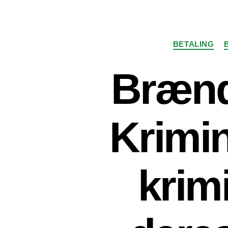
BETALING
Brænd
Krimine
krimi