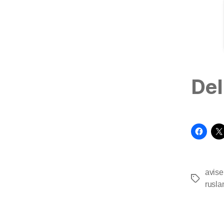
Del
avise
Tags
rusla