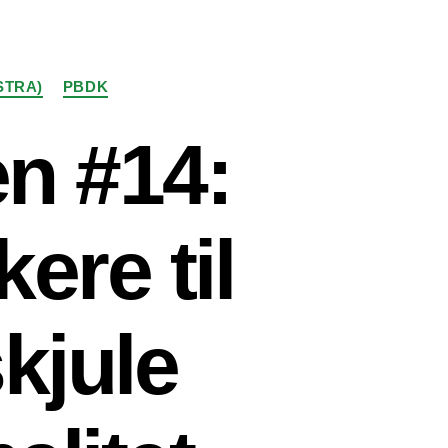
STRA)
PBDK
n #14:
kere til
skjule