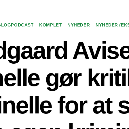
Kategorier
BLOGPODCAST
KOMPLET
NYHEDER
NYHEDER (EK
gaard Avise
lle gør kriti
nelle for at 