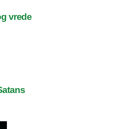
og vrede
Satans