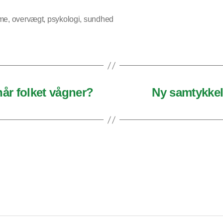
sme
,
overvægt
,
psykologi
,
sundhed
år folket vågner?
Ny samtykkel