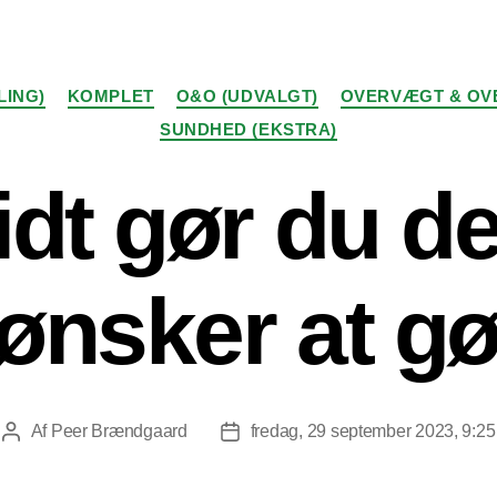
Kategorier
LING)
KOMPLET
O&O (UDVALGT)
OVERVÆGT & OV
SUNDHED (EKSTRA)
dt gør du d
ønsker at g
Af
Peer Brændgaard
fredag, 29 september 2023, 9:25
Indlægsforfatter
Indlægsdato