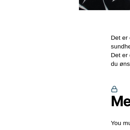
Det er 
sundhe
Det er
du øns
Me
You mu