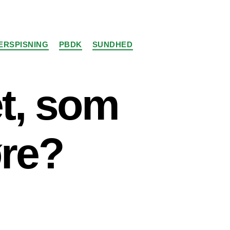
ERSPISNING
PBDK
SUNDHED
et, som
øre?