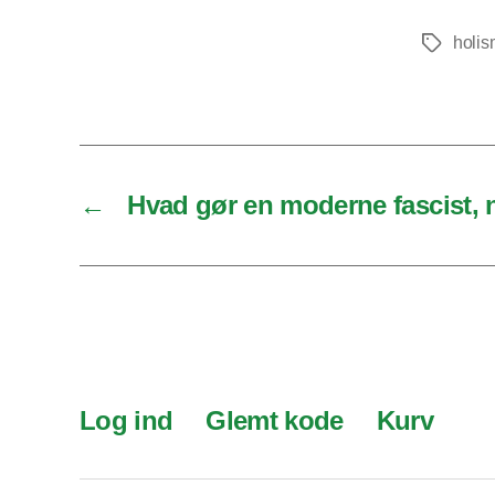
holi
Tags
←
Hvad gør en moderne fascist, n
Log ind
Glemt kode
Kurv