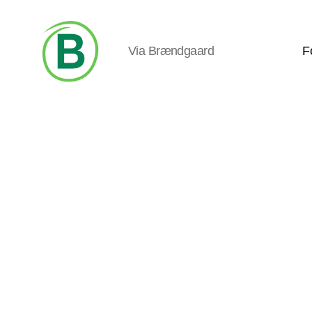
Via Brændgaard
F
Via
Brændgaard