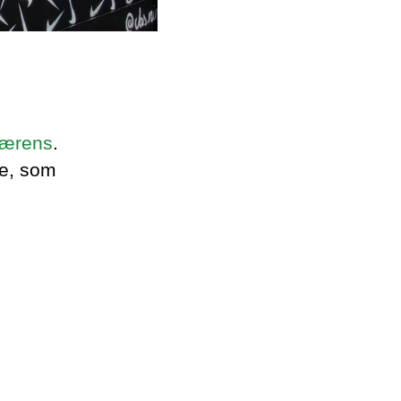
ærens
.
ge, som