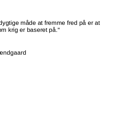
ygtige måde at fremme fred på er at
om krig er baseret på."
rændgaard