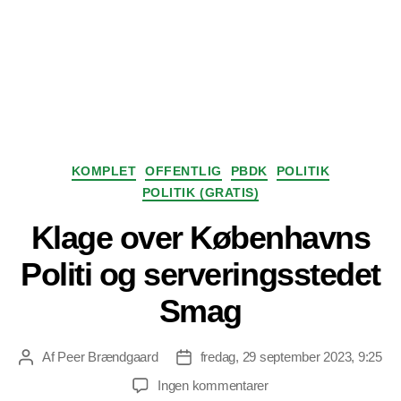
Kategorier
KOMPLET
OFFENTLIG
PBDK
POLITIK
POLITIK (GRATIS)
Klage over Københavns
Politi og serveringsstedet
Smag
Af
Peer Brændgaard
fredag, 29 september 2023, 9:25
Indlægsforfatter
Indlægsdato
til
Ingen kommentarer