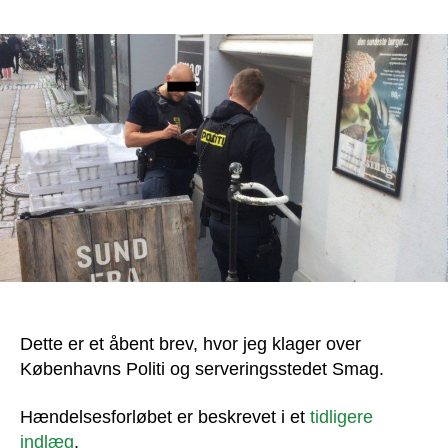
Klage
over
Københavns
Politi
og
serveringsstedet
Smag
Dette er et åbent brev, hvor jeg klager over
Københavns Politi og serveringsstedet Smag.
Hændelsesforløbet er beskrevet i et
tidligere
indlæg
.