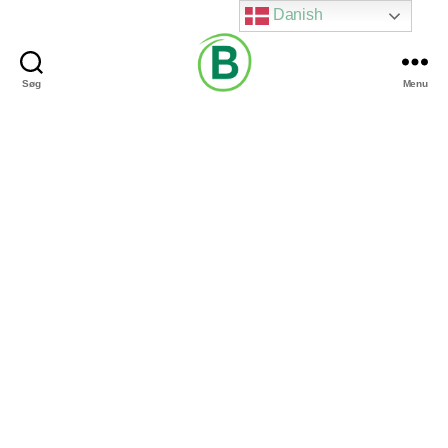
Danish
Søg
Menu
Via
Brændgaard