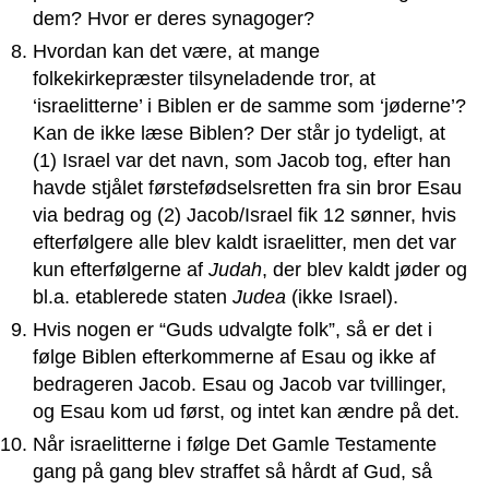
dem? Hvor er deres synagoger?
Hvordan kan det være, at mange
folkekirkepræster tilsyneladende tror, at
‘israelitterne’ i Biblen er de samme som ‘jøderne’?
Kan de ikke læse Biblen? Der står jo tydeligt, at
(1) Israel var det navn, som Jacob tog, efter han
havde stjålet førstefødselsretten fra sin bror Esau
via bedrag og (2) Jacob/Israel fik 12 sønner, hvis
efterfølgere alle blev kaldt israelitter, men det var
kun efterfølgerne af
Judah
, der blev kaldt jøder og
bl.a. etablerede staten
Judea
(ikke Israel).
Hvis nogen er “Guds udvalgte folk”, så er det i
følge Biblen efterkommerne af Esau og ikke af
bedrageren Jacob. Esau og Jacob var tvillinger,
og Esau kom ud først, og intet kan ændre på det.
Når israelitterne i følge Det Gamle Testamente
gang på gang blev straffet så hårdt af Gud, så