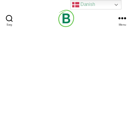
Danish
Søg
Menu
Via
Brændgaard