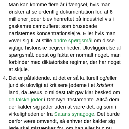
Man kan komme flere år i fængsel, hvis man
ønsker at se ordentlig dokumentation for, at 6
millioner jøder blev henrettet på industriel vis i
gaskamre camoufleret som brusebade i
nazisternes koncentrationslejre. Eller hvis man
vover sig til at stille
andre spørgsmål
om disse
vigtige historiske begivenheder. Ulovliggørelse af
spørgsmål, debat og fakta er normalt noget, man
forbinder med diktatoriske regimer, der har noget
at skjule.
Det er påfaldende, at det er så kulturelt og/eller
juridisk ulovligt at kritisere jøderne i et
kristent
land, da Jesus jo mildest talt gav klar besked om
de falske jøder
i Det Nye Testamente. Altså dem,
der kalder sig jøder uden at være det, og som i
virkeligheden er fra
Satans synagoge
. Det burde
derfor være omvendt, så enhver der kalder sig
jøde skal mistænkes for, om han eller hun nu