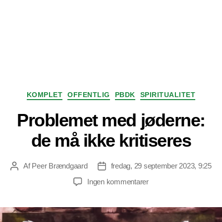
Kategorier
KOMPLET
OFFENTLIG
PBDK
SPIRITUALITET
Problemet med jøderne:
de må ikke kritiseres
Af
Peer Brændgaard
fredag, 29 september 2023, 9:25
Indlægsforfatter
Indlægsdato
til
Ingen kommentarer
Problemet
med
jøderne: