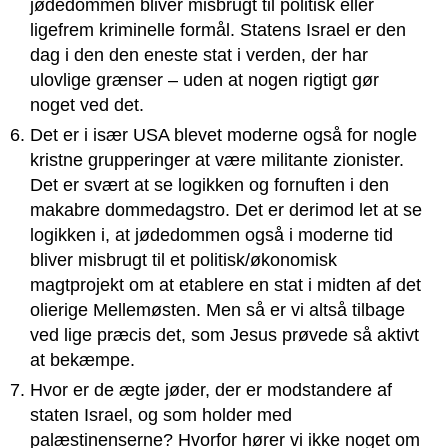
jødedommen bliver misbrugt til politisk eller
ligefrem kriminelle formål. Statens Israel er den
dag i den den eneste stat i verden, der har
ulovlige grænser – uden at nogen rigtigt gør
noget ved det.
Det er i især USA blevet moderne også for nogle
kristne grupperinger at være militante zionister.
Det er svært at se logikken og fornuften i den
makabre dommedagstro. Det er derimod let at se
logikken i, at jødedommen også i moderne tid
bliver misbrugt til et politisk/økonomisk
magtprojekt om at etablere en stat i midten af det
olierige Mellemøsten. Men så er vi altså tilbage
ved lige præcis det, som Jesus prøvede så aktivt
at bekæmpe.
Hvor er de ægte jøder, der er modstandere af
staten Israel, og som holder med
palæstinenserne? Hvorfor hører vi ikke noget om