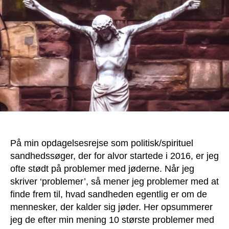
de
må
ikke
kritiseres
På min opdagelsesrejse som politisk/spirituel
sandhedssøger, der for alvor startede i 2016, er jeg
ofte stødt på problemer med jøderne. Når jeg
skriver ‘problemer’, så mener jeg problemer med at
finde frem til, hvad sandheden egentlig er om de
mennesker, der kalder sig jøder. Her opsummerer
jeg de efter min mening 10 største problemer med