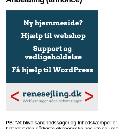
PB: "At blive sandhedssøger og frihedskæmper er
helt klart den dårligste økonomiske beslutning i mit