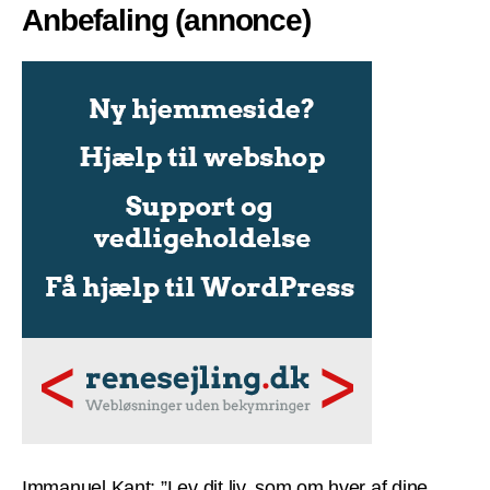
Anbefaling (annonce)
Immanuel Kant: ”Lev dit liv, som om hver af dine