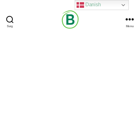
Danish
Søg
Menu
Via
Brændgaard