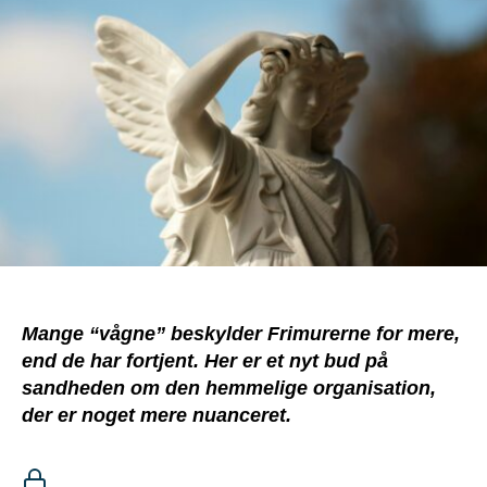
mås
ikke
så
slem
som
du
tror
Mange “vågne” beskylder Frimurerne for mere,
end de har fortjent. Her er et nyt bud på
sandheden om den hemmelige organisation,
der er noget mere nuanceret.