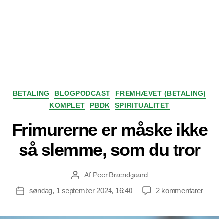
Kategorier
BETALING
BLOGPODCAST
FREMHÆVET (BETALING)
KOMPLET
PBDK
SPIRITUALITET
Frimurerne er måske ikke
så slemme, som du tror
Af
Peer Brændgaard
Indlægsforfatter
til
søndag, 1 september 2024, 16:40
2 kommentarer
Indlægsdato
Frim
er