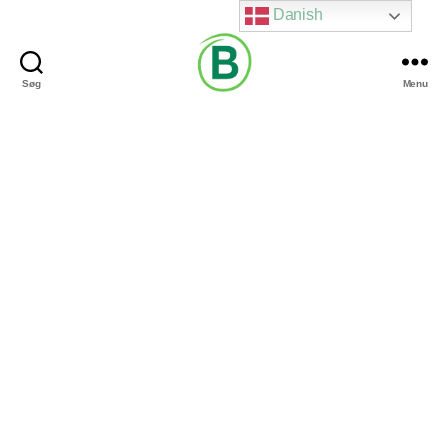
Danish
Søg
Menu
Via
Brændgaard