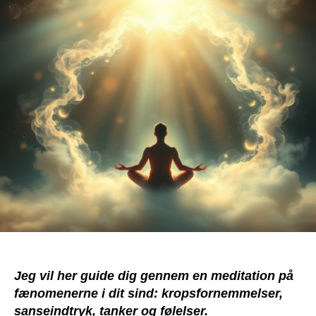
på
fænomenerne
i
dit
sind
Jeg vil her guide dig gennem en meditation på
fænomenerne i dit sind: kropsfornemmelser,
sanseindtryk, tanker og følelser.