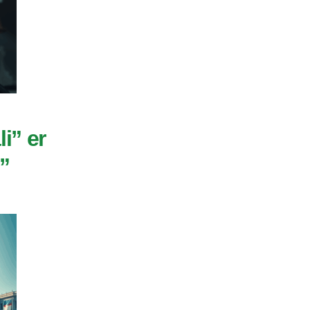
i” er
”