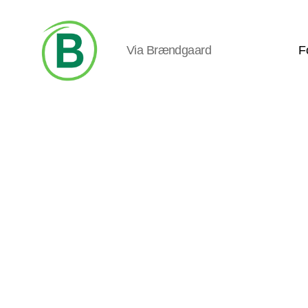
Via Brændgaard
F
Via
Brændgaard