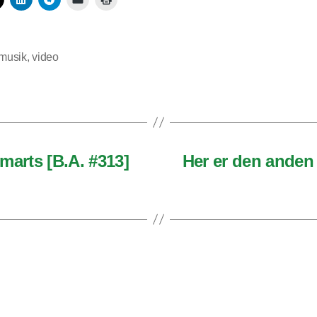
musik
,
video
 marts [B.A. #313]
Her er den anden