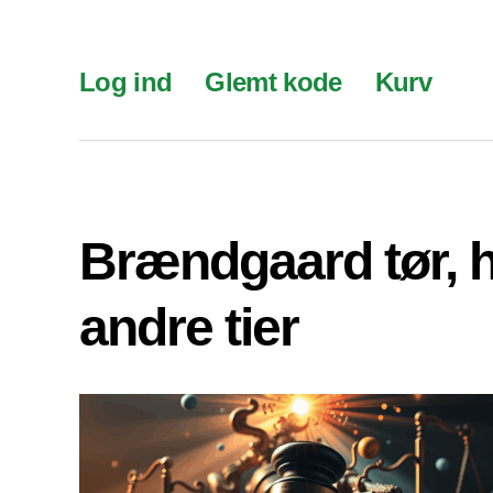
Log ind
Glemt kode
Kurv
Brændgaard tør, 
andre tier