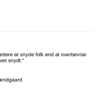
ettere at snyde folk end at overbevise
vet snydt."
rændgaard