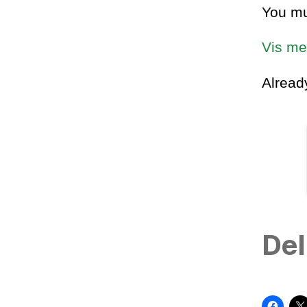
You mu
Vis me
Alrea
Del