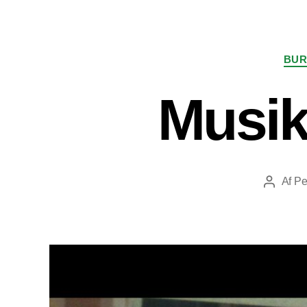
BUR
Musik
Af
Pe
Indlægsf