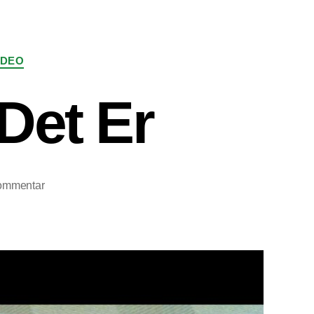
IDEO
Det Er
til
ommentar
Musikvideo:
Som
Det
Er