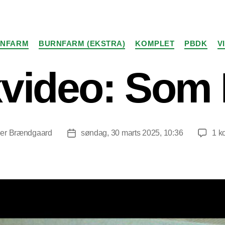
Kategorier
NFARM
BURNFARM (EKSTRA)
KOMPLET
PBDK
V
video: Som 
er Brændgaard
søndag, 30 marts 2025, 10:36
1 k
orfatter
Indlægsdato