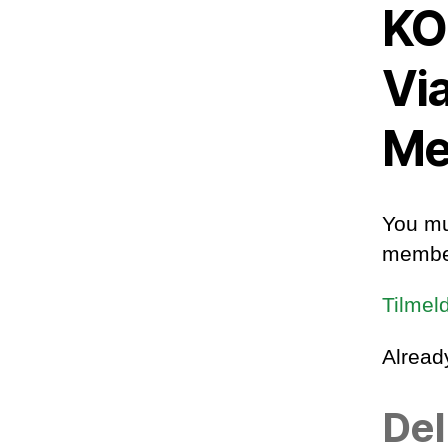
KO
Vi
Me
You mu
member
Tilmel
Alrea
Del