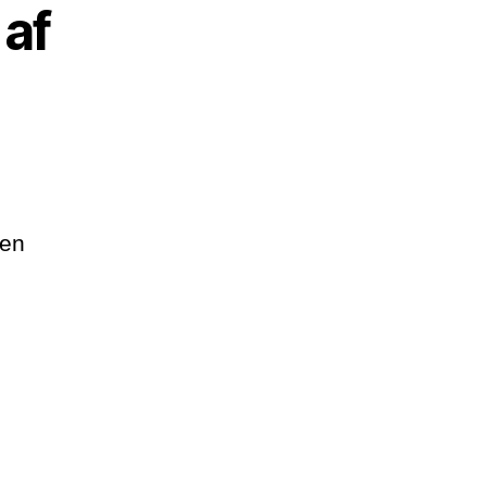
af
ben