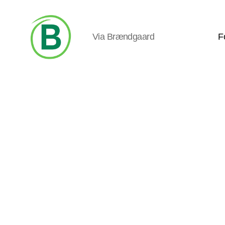
Via Brændgaard
F
Via
Brændgaard