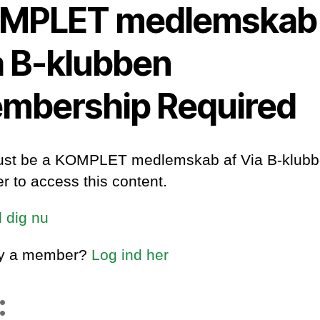
MPLET medlemskab 
a B-klubben
mbership Required
st be a KOMPLET medlemskab af Via B-klub
 to access this content.
d dig nu
dy a member?
Log ind her
: