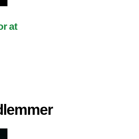
or at
edlemmer