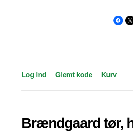
Log ind
Glemt kode
Kurv
Brændgaard tør, 