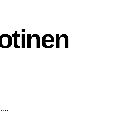
otinen
e….