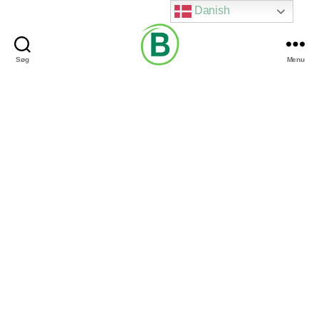
Danish
Søg
Menu
Via
Brændgaard