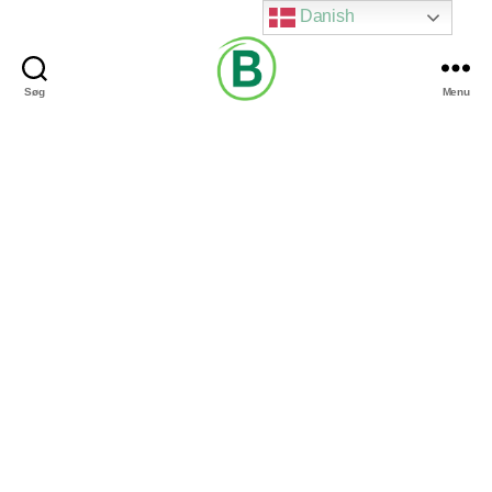
Danish
Søg
Menu
Via
Brændgaard