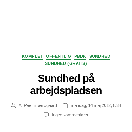
Kategorier
KOMPLET
OFFENTLIG
PBDK
SUNDHED
SUNDHED (GRATIS)
Sundhed på
arbejdspladsen
Af
Peer Brændgaard
mandag, 14 maj 2012, 8:34
Indlægsforfatter
Indlægsdato
til
Ingen kommentarer
Sundhed
på