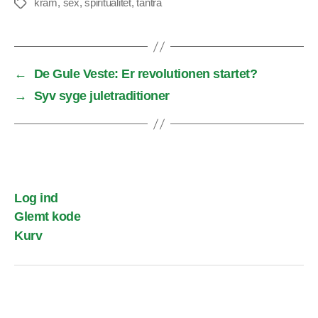
kram
,
sex
,
spiritualitet
,
tantra
Tags
←
De Gule Veste: Er revolutionen startet?
→
Syv syge juletraditioner
Log ind
Glemt kode
Kurv