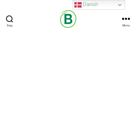
Danish
Søg
Menu
Via
Brændgaard