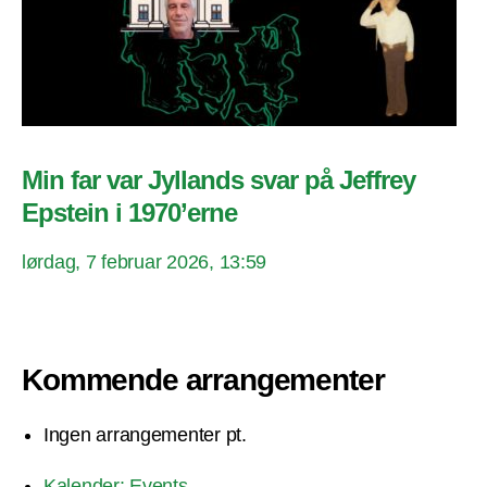
Min far var Jyllands svar på Jeffrey
Epstein i 1970’erne
lørdag, 7 februar 2026, 13:59
Kommende arrangementer
Ingen arrangementer pt.
Kalender: Events