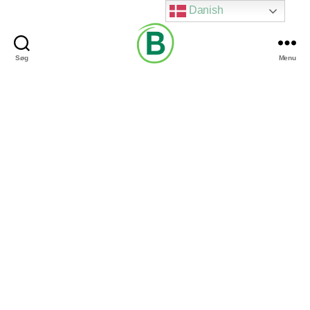
Danish
Søg
Menu
Via
Brændgaard