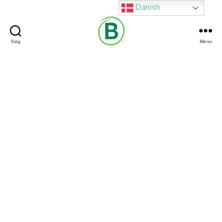
Danish
Søg
Menu
Via
Brændgaard