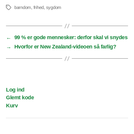
barndom
,
frihed
,
sygdom
Tags
←
99 % er gode mennesker: derfor skal vi snydes
→
Hvorfor er New Zealand-videoen så farlig?
Log ind
Glemt kode
Kurv