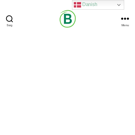
Danish
Søg
Menu
Via
Brændgaard