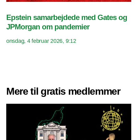
Epstein samarbejdede med Gates og
JPMorgan om pandemier
onsdag, 4 februar 2026, 9:12
Mere til gratis medlemmer