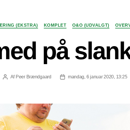
Kategorier
ÆRING (EKSTRA)
KOMPLET
O&O (UDVALGT)
OVERV
 med på slan
Af
Peer Brændgaard
mandag, 6 januar 2020, 13:25
Indlægsforfatter
Indlægsdato