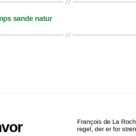
umps sande natur
François de La Roche
hvor
regel, der er for str