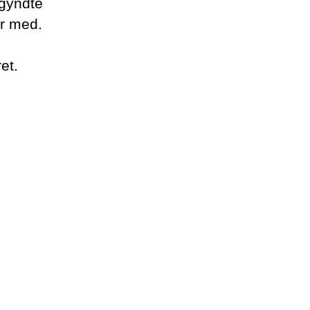
egyndte
r med.
et.