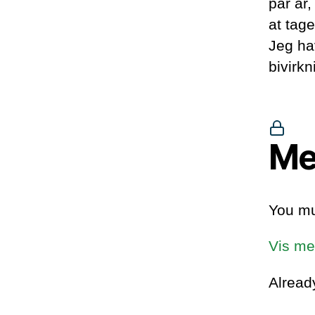
par år
at tag
Jeg ha
bivirk
Me
You mu
Vis me
Alrea