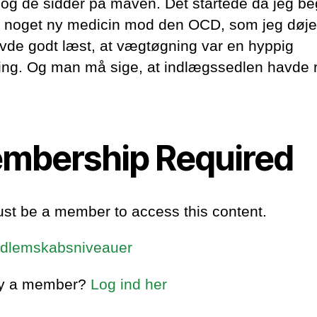
, og de sidder på maven. Det startede da jeg b
e noget ny medicin mod den OCD, som jeg døje
vde godt læst, at vægtøgning var en hyppig
ning. Og man må sige, at indlægssedlen havde r
mbership Required
st be a member to access this content.
dlemskabsniveauer
dy a member?
Log ind her