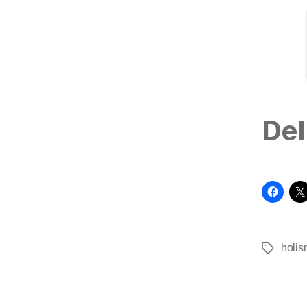
Del
holi
Tags