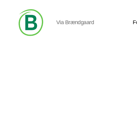
Via Brændgaard
F
Via
Brændgaard