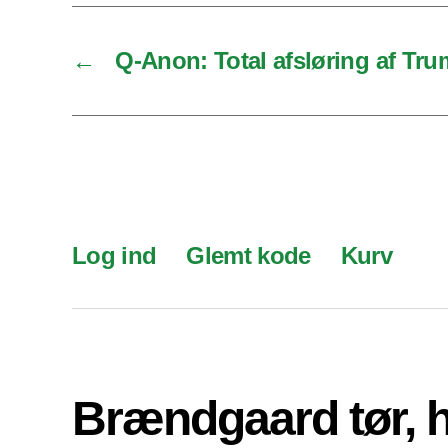
←
Q-Anon: Total afsløring af Tr
Log ind
Glemt kode
Kurv
Brændgaard tør, 