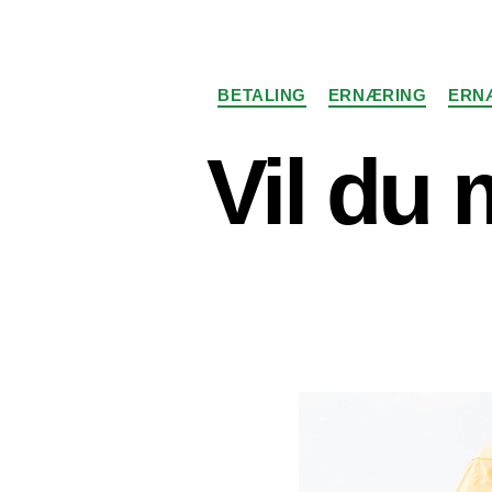
BETALING
ERNÆRING
ERN
Vil du