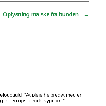
Oplysning må ske fra bunden
→
foucauld: ”At pleje helbredet med en
eng, er en opslidende sygdom.”