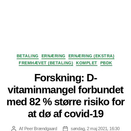
Kategorier
BETALING
ERNÆRING
ERNÆRING (EKSTRA)
FREMHÆVET (BETALING)
KOMPLET
PBDK
Forskning: D-
vitaminmangel forbundet
med 82 % større risiko for
at dø af covid-19
Af
Peer Brændgaard
søndag, 2 maj 2021, 16:30
Indlægsforfatter
Indlægsdato