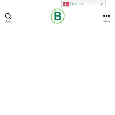
Danish
Søg
Menu
Via
Brændgaard