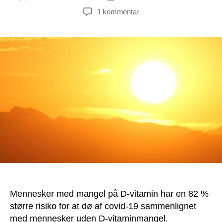
til
1 kommentar
Forskning:
D-
vitaminmangel
forbundet
med
82
%
større
risiko
for
at
dø
af
covid-
19
Mennesker med mangel på D-vitamin har en 82 %
større risiko for at dø af covid-19 sammenlignet
med mennesker uden D-vitaminmangel.