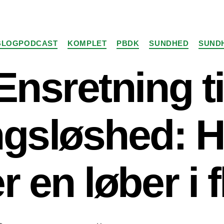
Kategorier
BLOGPODCAST
KOMPLET
PBDK
SUNDHED
SUNDH
Ensretning ti
gsløshed: H
r en løber i 