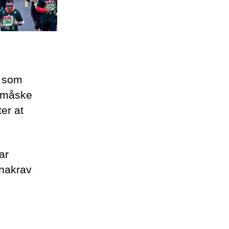
, som
r måske
er at
ar
onakrav