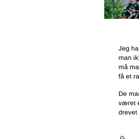
Jeg har
man ikk
må man
få et r
De man
været 
drevet 