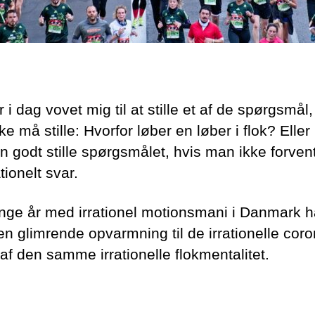
 i dag vovet mig til at stille et af de spørgsmål
e må stille: Hvorfor løber en løber i flok? Elle
 godt stille spørgsmålet, hvis man ikke forvent
ationelt svar.
ge år med irrationel motionsmani i Danmark h
en glimrende opvarmning til de irrationelle cor
af den samme irrationelle flokmentalitet.