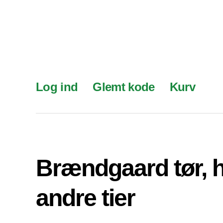
Log ind
Glemt kode
Kurv
Brændgaard tør, 
andre tier