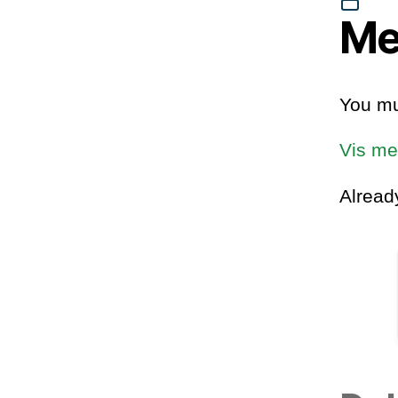
Me
You mu
Vis me
Alrea