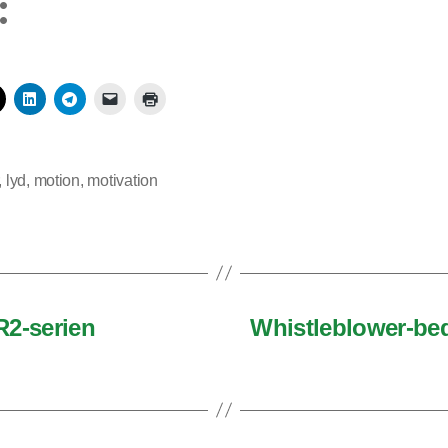
:
,
lyd
,
motion
,
motivation
R2-serien
Whistleblower-be