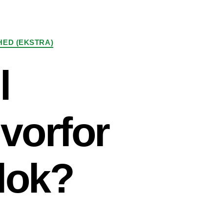
ED (EKSTRA)
l
vorfor
flok?