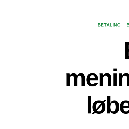
BETALING
menin
løbe