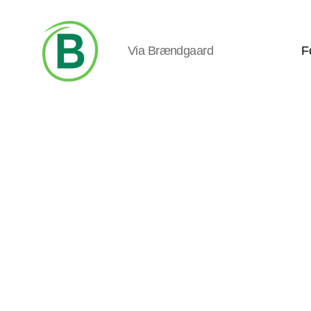
Via Brændgaard
F
Via
Brændgaard