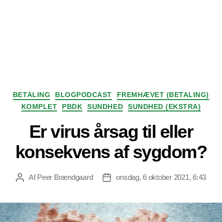
Kategorier
BETALING
BLOGPODCAST
FREMHÆVET (BETALING)
KOMPLET
PBDK
SUNDHED
SUNDHED (EKSTRA)
Er virus årsag til eller
konsekvens af sygdom?
Af
Peer Brændgaard
onsdag, 6 oktober 2021, 6:43
Indlægsforfatter
Indlægsdato