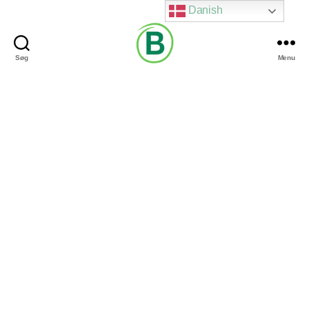
Danish
Søg
Menu
Via
Brændgaard