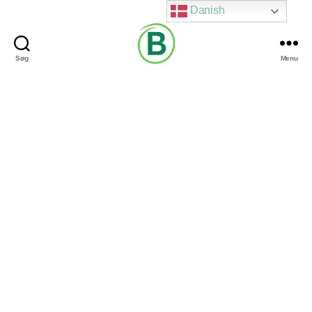
Danish
Søg
Menu
Via
Brændgaard