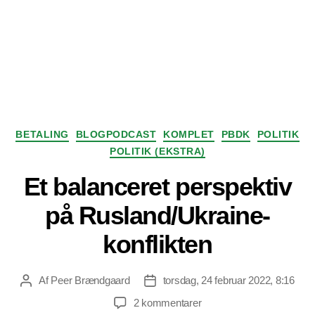
Kategorier
BETALING
BLOGPODCAST
KOMPLET
PBDK
POLITIK
POLITIK (EKSTRA)
Et balanceret perspektiv
på Rusland/Ukraine-
konflikten
Af
Peer Brændgaard
torsdag, 24 februar 2022, 8:16
Indlægsforfatter
Indlægsdato
til
2 kommentarer