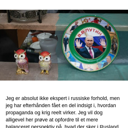
Et
balanceret
perspektiv
på
Rusland/Ukraine-
konflikten
Jeg er absolut ikke ekspert i russiske forhold, men
jeg har efterhånden fået en del indsigt i, hvordan
propaganda og krig reelt virker. Jeg vil dog
alligevel her prøve at opfordre til et mere
balanceret perspektiv på, hvad der sker i Rusland