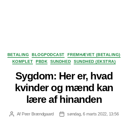
Kategorier
BETALING
BLOGPODCAST
FREMHÆVET (BETALING)
KOMPLET
PBDK
SUNDHED
SUNDHED (EKSTRA)
Sygdom: Her er, hvad
kvinder og mænd kan
lære af hinanden
Af
Peer Brændgaard
søndag, 6 marts 2022, 13:56
Indlægsforfatter
Indlægsdato