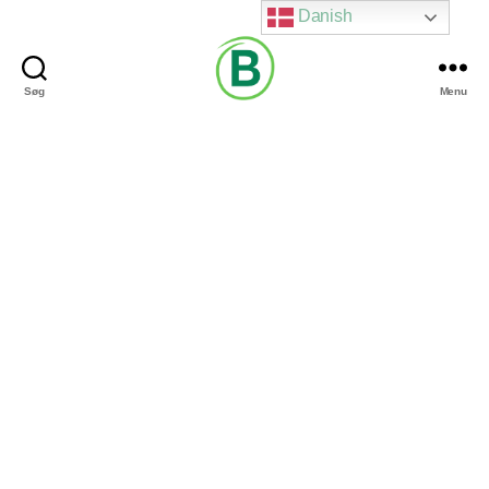
Danish
Søg
Menu
Via
Brændgaard