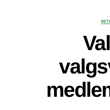
BET
Va
valgs
medlem