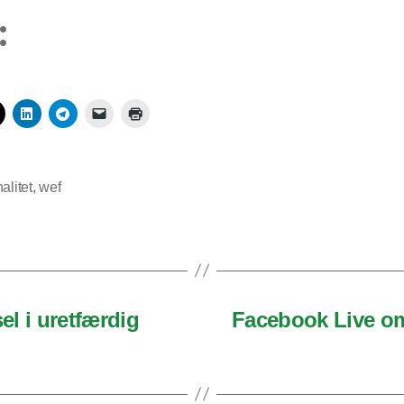
:
alitet
,
wef
l i uretfærdig
Facebook Live om