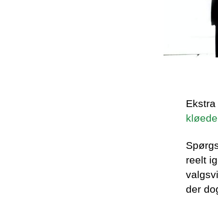
Ekstra
kløede 
Spørgsm
reelt 
valgsv
der dog