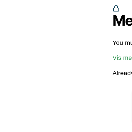
Me
You mu
Vis me
Alrea