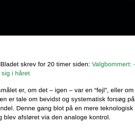
 Bladet skrev for 20 timer siden:
Valgbommert: 
sig i håret
ålet er, om det – igen – var en “fejl”, eller om
igen er tale om bevidst og systematisk forsøg på
indel. Denne gang blot på en mere teknologisk
 blev afsløret via den analoge kontrol.