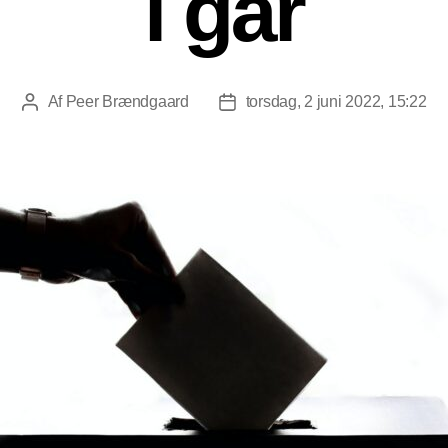
i går
Af
Peer Brændgaard
torsdag, 2 juni 2022, 15:22
Indlægsforfatter
Indlægsdato