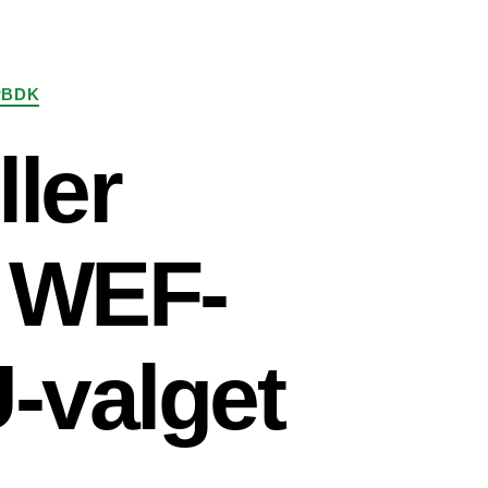
PBDK
ler
? WEF-
-valget