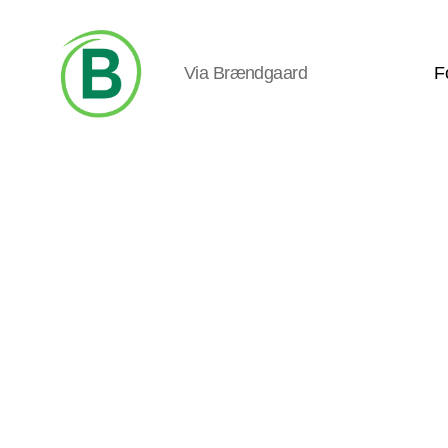
Via Brændgaard
F
Via
Brændgaard