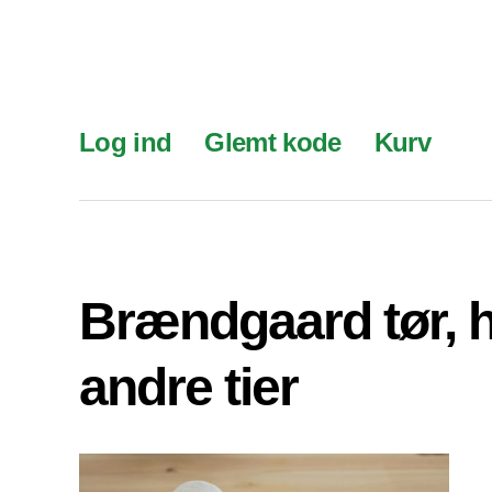
Log ind
Glemt kode
Kurv
Brændgaard tør, 
andre tier