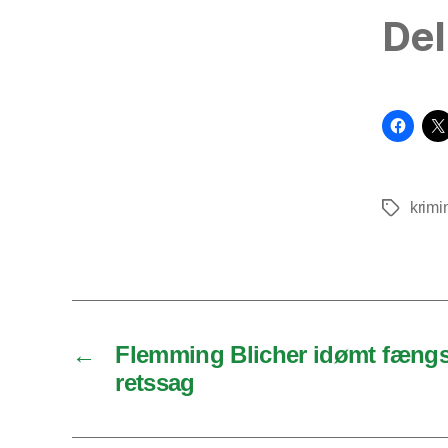
Del
krimin
Tags
←
Flemming Blicher idømt fængse
retssag