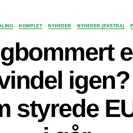
Kategorier
ALING
KOMPLET
NYHEDER
NYHEDER (EKSTRA)
lgbommert el
vindel igen
 styrede EU