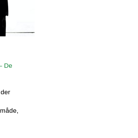
– De
 der
 måde,