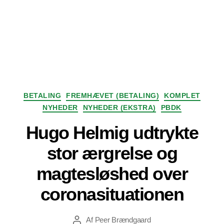
Kategorier
BETALING
FREMHÆVET (BETALING)
KOMPLET
NYHEDER
NYHEDER (EKSTRA)
PBDK
Hugo Helmig udtrykte
stor ærgrelse og
magtesløshed over
coronasituationen
Af
Peer Brændgaard
Indlægsforfatter