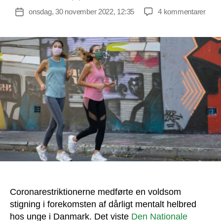
til
onsdag, 30 november 2022, 12:35
4 kommentarer
Indlægsdato
Hug
Helm
udtry
stor
ærgr
og
magt
over
coro
Coronarestriktionerne medførte en voldsom
stigning i forekomsten af dårligt mentalt helbred
hos unge i Danmark. Det viste
Den Nationale