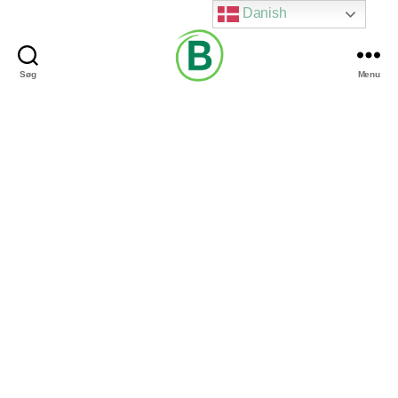
Danish
Søg
Menu
Via
Brændgaard