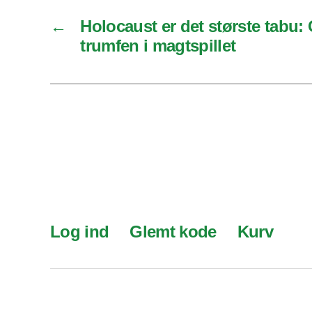
←
Holocaust er det største tabu: 
trumfen i magtspillet
Log ind
Glemt kode
Kurv