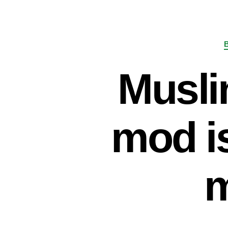
Musli
mod i
m