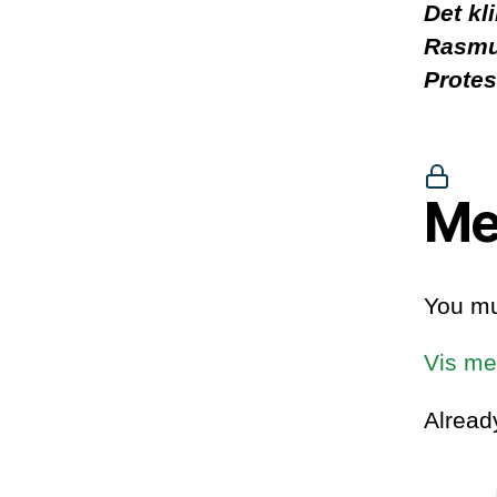
Det kl
Rasmu
Protes
Me
You mu
Vis me
Alrea