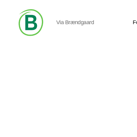
Via Brændgaard
F
Via
Brændgaard