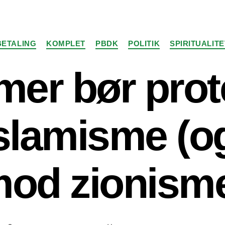
Kategorier
BETALING
KOMPLET
PBDK
POLITIK
SPIRITUALITE
mer bør prot
slamisme (og
od zionism