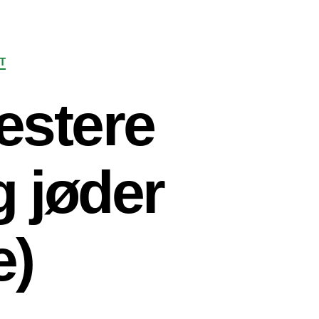
T
estere
 jøder
e)