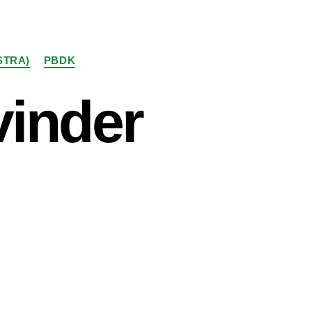
STRA)
PBDK
vinder