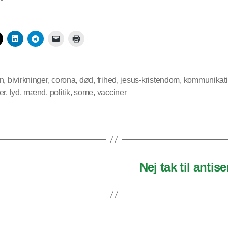
n
,
bivirkninger
,
corona
,
død
,
frihed
,
jesus-kristendom
,
kommunikat
er
,
lyd
,
mænd
,
politik
,
some
,
vacciner
Nej tak til antise