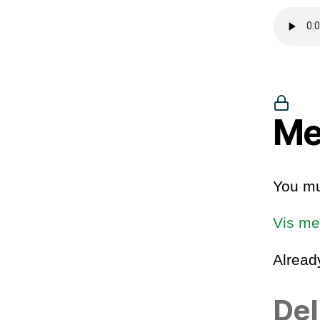
Me
You mu
Vis me
Alrea
Del