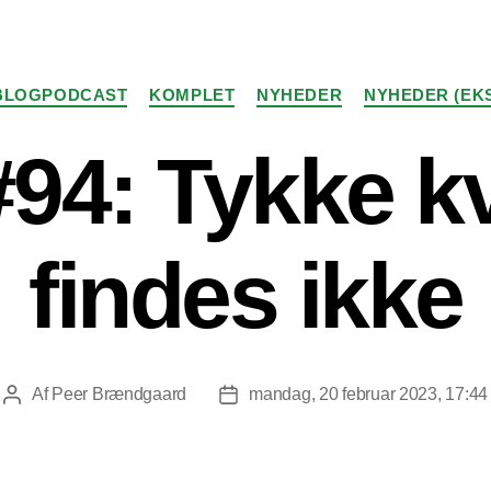
Kategorier
BLOGPODCAST
KOMPLET
NYHEDER
NYHEDER (EK
#94: Tykke k
findes ikke
Af
Peer Brændgaard
mandag, 20 februar 2023, 17:44
Indlægsforfatter
Indlægsdato