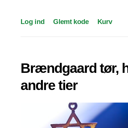
Log ind
Glemt kode
Kurv
Brændgaard tør, 
andre tier