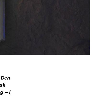
m Den
isk
g ‒ i