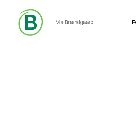
Via Brændgaard
F
Via
Brændgaard