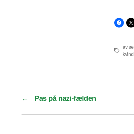
avise
Tags
kvind
←
Pas på nazi-fælden