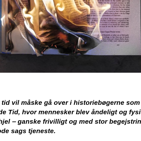
tid vil måske gå over i historiebøgerne so
e Tid, hvor mennesker blev åndeligt og fys
ihjel ‒ ganske frivilligt og med stor begejstrin
de sags tjeneste.