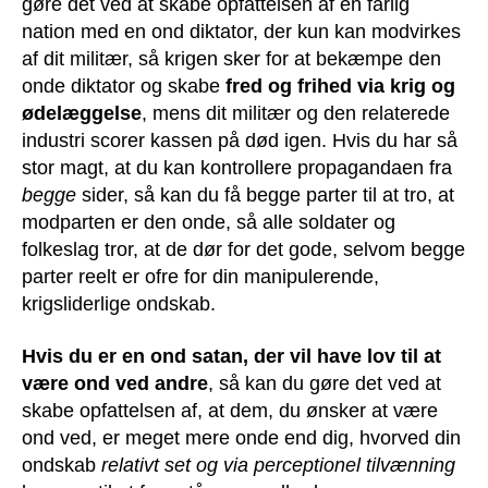
gøre det ved at skabe opfattelsen af en farlig
nation med en ond diktator, der kun kan modvirkes
af dit militær, så krigen sker for at bekæmpe den
onde diktator og skabe
fred og frihed via krig og
ødelæggelse
, mens dit militær og den relaterede
industri scorer kassen på død igen. Hvis du har så
stor magt, at du kan kontrollere propagandaen fra
begge
sider, så kan du få begge parter til at tro, at
modparten er den onde, så alle soldater og
folkeslag tror, at de dør for det gode, selvom begge
parter reelt er ofre for din manipulerende,
krigsliderlige ondskab.
Hvis du er en ond satan, der vil have lov til at
være ond ved andre
, så kan du gøre det ved at
skabe opfattelsen af, at dem, du ønsker at være
ond ved, er meget mere onde end dig, hvorved din
ondskab
relativt set og via perceptionel tilvænning