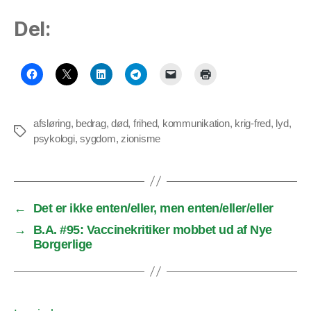
Del:
afsløring
,
bedrag
,
død
,
frihed
,
kommunikation
,
krig-fred
,
lyd
,
Tags
psykologi
,
sygdom
,
zionisme
←
Det er ikke enten/eller, men enten/eller/eller
→
B.A. #95: Vaccinekritiker mobbet ud af Nye
Borgerlige