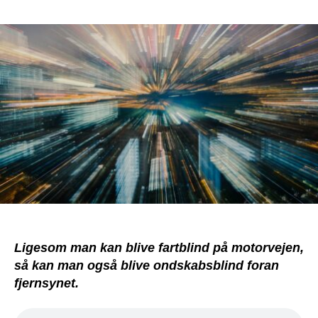
Fartblind:
Sådan
kan
ondskab
fremstå
som
godhed
Ligesom man kan blive fartblind på motorvejen,
så kan man også blive ondskabsblind foran
fjernsynet.