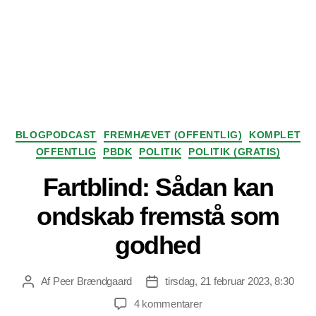
Kategorier
BLOGPODCAST
FREMHÆVET (OFFENTLIG)
KOMPLET
OFFENTLIG
PBDK
POLITIK
POLITIK (GRATIS)
Fartblind: Sådan kan
ondskab fremstå som
godhed
Af
Peer Brændgaard
tirsdag, 21 februar 2023, 8:30
Indlægsforfatter
Indlægsdato
til
4 kommentarer