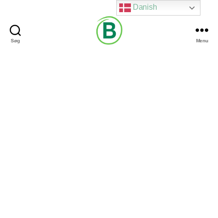
Danish
Søg
Menu
Via
Brændgaard