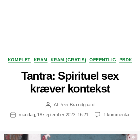
Kategorier
KOMPLET
KRAM
KRAM (GRATIS)
OFFENTLIG
PBDK
Tantra: Spirituel sex
kræver kontekst
Af
Peer Brændgaard
Indlægsforfatter
til
mandag, 18 september 2023, 16:21
1 kommentar
Indlægsdato
Tantr
Spirit
sex