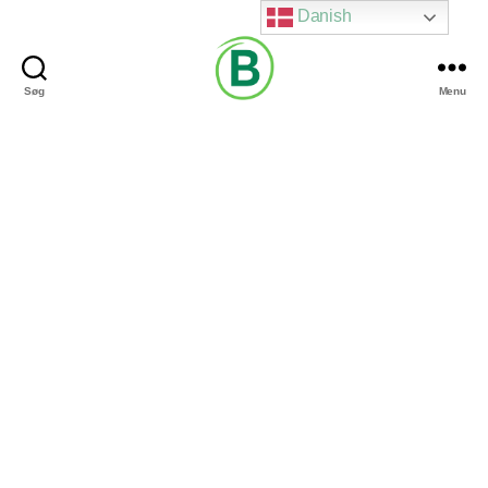
Danish
Søg
Menu
Via
Brændgaard