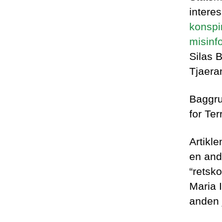
interes
konspir
misinf
Silas 
Tjaera
Baggru
for Te
Artikl
en and
“retsko
Maria 
anden 