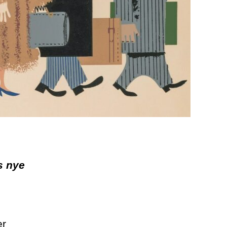
s nye
er