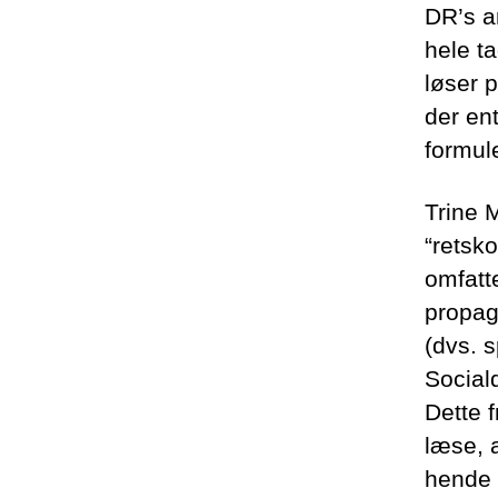
DR’s a
hele t
løser 
der ent
formule
Trine M
“retsk
omfatt
propag
(dvs. s
Social
Dette 
læse, a
hende e