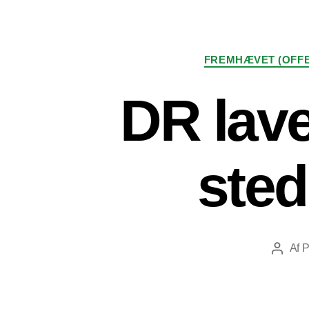
FREMHÆVET (OFFE
DR lave
sted
Af
P
Indlægs