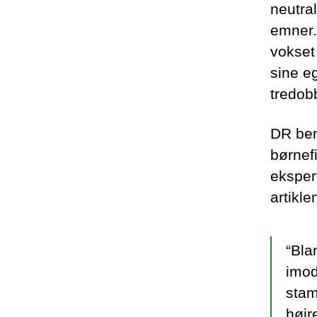
neutral
emner. 
vokset
sine e
tredobb
DR ben
børnefi
ekspert
artikle
“Bla
imod
stam
højre