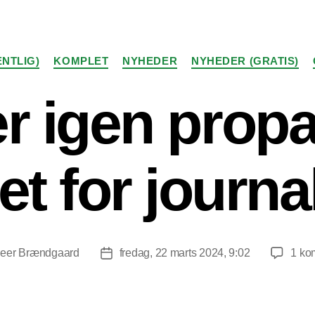
Kategorier
NTLIG)
KOMPLET
NYHEDER
NYHEDER (GRATIS)
r igen prop
et for journal
eer Brændgaard
fredag, 22 marts 2024, 9:02
1 ko
forfatter
Indlægsdato