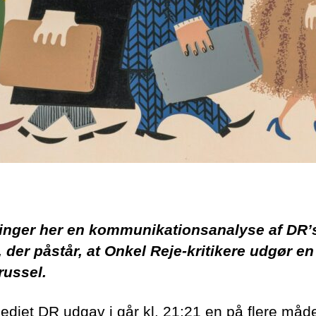
inger her en kommunikationsanalyse af DR’
l, der påstår, at Onkel Reje-kritikere udgør en
russel.
ediet DR udgav i går kl. 21:21 en på flere måd