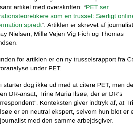
sant artikel med overskriften: “
PET ser
ationsteoretikere som en trussel: Særligt online
ormation spredt
“. Artiklen er skrevet af journali
Bay Nielsen, Mille Vejen Vig Fich og Thomas
ndsen.
nden for artiklen er en ny trusselsrapport fra C
rroranalyse under PET.
en starter dog ikke ud med at citere PET, men d
en DR-ansat, Trine Maria Ilsøe, der er DR’s
rrespondent”. Konteksten giver indtryk af, at Tr
Ilsøe er en neutral ekspert, selvom hun blot er 
journalist med den samme arbejdsgiver.