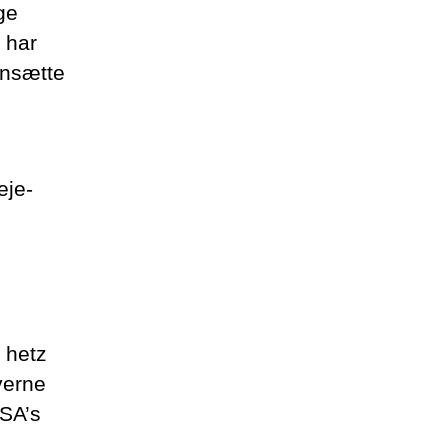
ge
 har
ansætte
eje-
n hetz
verne
SA’s