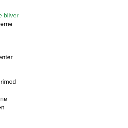
 bliver
sterne
enter
erimod
ine
en