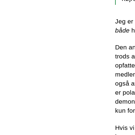
Jeg er 
både
h
Den an
trods a
opfatte
medlem
også a
er pol
demons
kun fo
Hvis vi