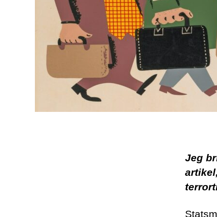
Jeg br
artike
terrort
Statsm