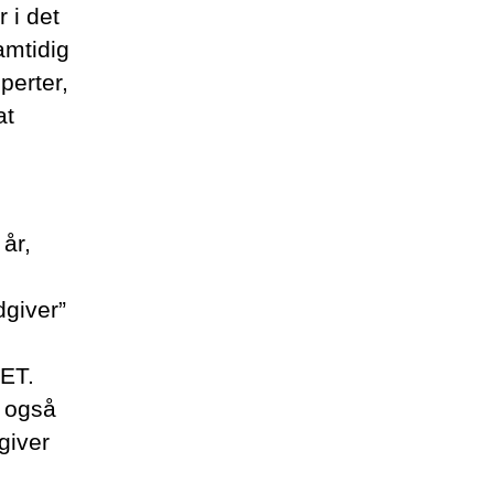
 i det
amtidig
perter,
at
år,
giver”
PET.
i også
giver