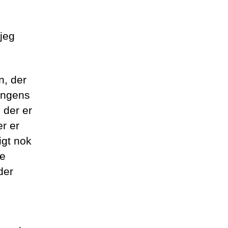
 jeg
n, der
ningens
 der er
r er
igt nok
ke
der