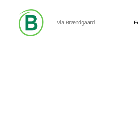
Via Brændgaard
F
Via
Brændgaard