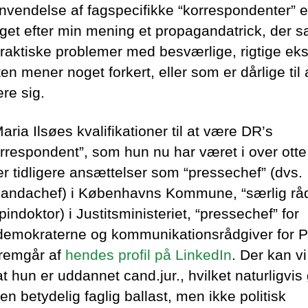
nvendelse af fagspecifikke “korrespondenter” er
aget efter min mening et propagandatrick, der s
praktiske problemer med besværlige, rigtige eks
en mener noget forkert, eller som er dårlige til 
re sig.
aria Ilsøes kvalifikationer til at være DR’s
orrespondent”, som hun nu har været i over otte 
er tidligere ansættelser som “pressechef” (dvs.
andachef) i Københavns Kommune, “særlig råd
pindoktor) i Justitsministeriet, “pressechef” for
demokraterne og kommunikationsrådgiver for 
fremgår af
hendes profil på LinkedIn
. Der kan v
t hun er uddannet cand.jur., hvilket naturligvis 
n betydelig faglig ballast, men ikke politisk