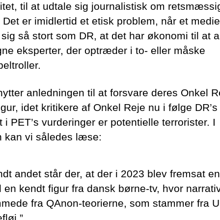
itet, til at udtale sig journalistisk om retsmæssi
Det er imidlertid et etisk problem, når et medie
 sig så stort som DR, at det har økonomi til at 
gne eksperter, der optræder i to- eller måske
eltroller.
ytter anledningen til at forsvare deres Onkel R
gur, idet kritikere af Onkel Reje nu i følge DR’s
 i PET’s vurderinger er potentielle terrorister. I
n kan vi således læse:
ndt andet står der, at der i 2023 blev fremsat e
 en kendt figur fra dansk børne-tv, hvor narrati
mede fra QAnon-teorierne, som stammer fra U
fløj.”