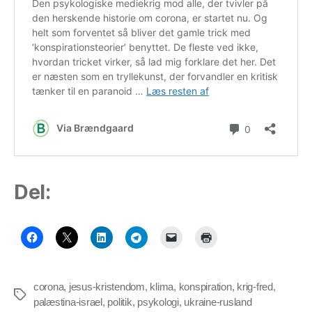
Del:
corona
,
jesus-kristendom
,
klima
,
konspiration
,
krig-fred
,
Tags
palæstina-israel
,
politik
,
psykologi
,
ukraine-rusland