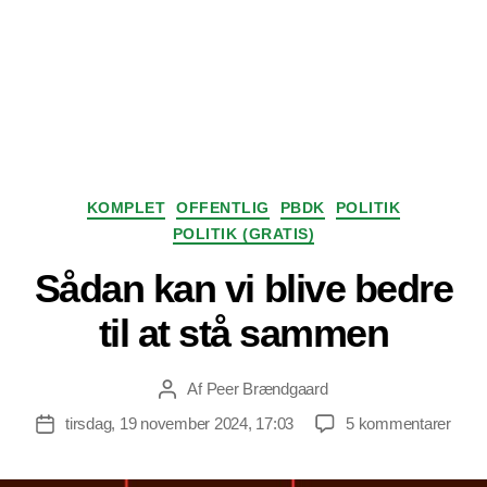
Kategorier
KOMPLET
OFFENTLIG
PBDK
POLITIK
POLITIK (GRATIS)
Sådan kan vi blive bedre
til at stå sammen
Af
Peer Brændgaard
Indlægsforfatter
til
tirsdag, 19 november 2024, 17:03
5 kommentarer
Indlægsdato
Såda
kan