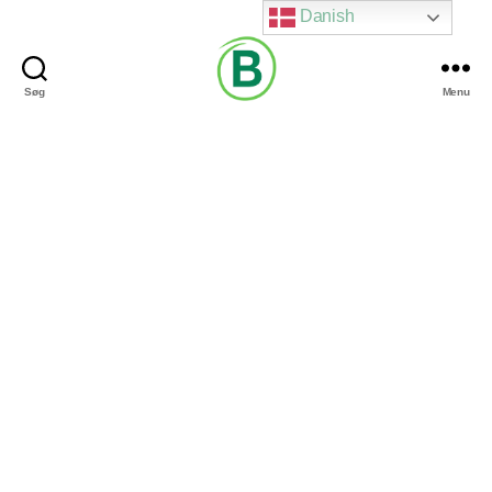
Danish
Søg
Menu
Via
Brændgaard