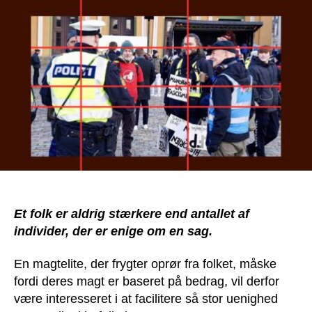
vi
blive
bedr
til
at
stå
sam
Et folk er aldrig stærkere end antallet af
individer, der er enige om en sag.
En magtelite, der frygter oprør fra folket, måske
fordi deres magt er baseret på bedrag, vil derfor
være interesseret i at facilitere så stor uenighed