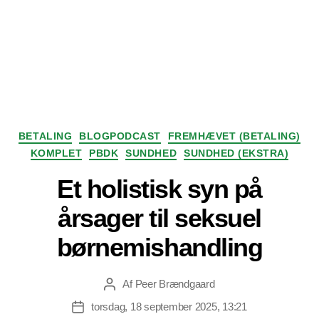
Kategorier
BETALING
BLOGPODCAST
FREMHÆVET (BETALING)
KOMPLET
PBDK
SUNDHED
SUNDHED (EKSTRA)
Et holistisk syn på
årsager til seksuel
børnemishandling
Af
Peer Brændgaard
Indlægsforfatter
torsdag, 18 september 2025, 13:21
Indlægsdato