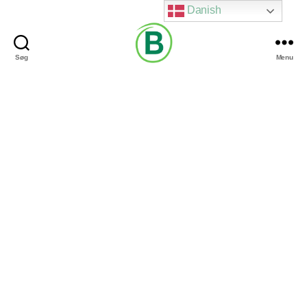
Danish
Søg
Menu
Via
Brændgaard