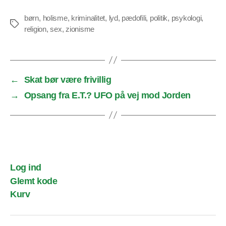
børn
,
holisme
,
kriminalitet
,
lyd
,
pædofili
,
politik
,
psykologi
,
Tags
religion
,
sex
,
zionisme
←
Skat bør være frivillig
→
Opsang fra E.T.? UFO på vej mod Jorden
Log ind
Glemt kode
Kurv