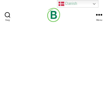
Danish
Søg
Menu
Via
Brændgaard