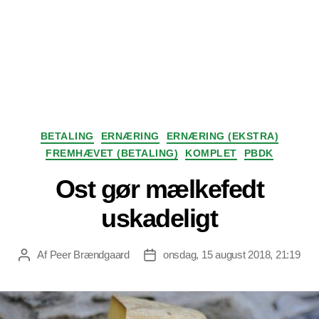
Kategorier
BETALING
ERNÆRING
ERNÆRING (EKSTRA)
FREMHÆVET (BETALING)
KOMPLET
PBDK
Ost gør mælkefedt
uskadeligt
Af
Peer Brændgaard
onsdag, 15 august 2018, 21:19
Indlægsforfatter
Indlægsdato