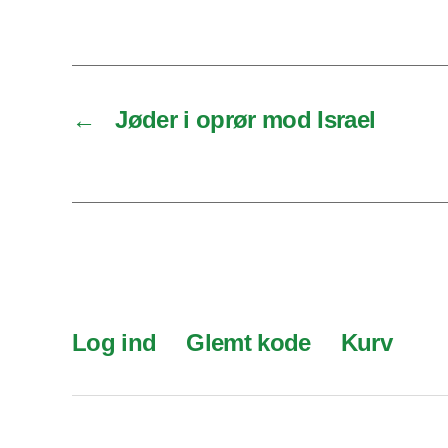
←
Jøder i oprør mod Israel
Log ind
Glemt kode
Kurv