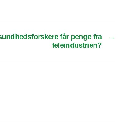
sundhedsforskere får penge fra
→
teleindustrien?