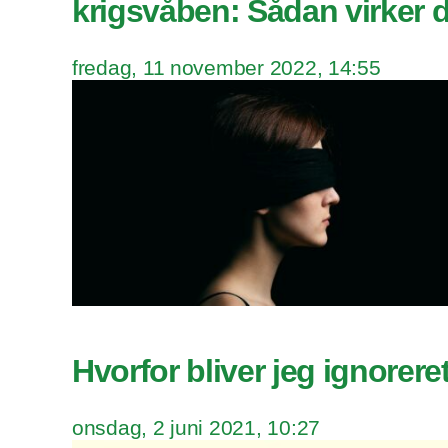
krigsvåben: Sådan virker d
fredag, 11 november 2022, 14:55
Hvorfor bliver jeg ignorere
onsdag, 2 juni 2021, 10:27