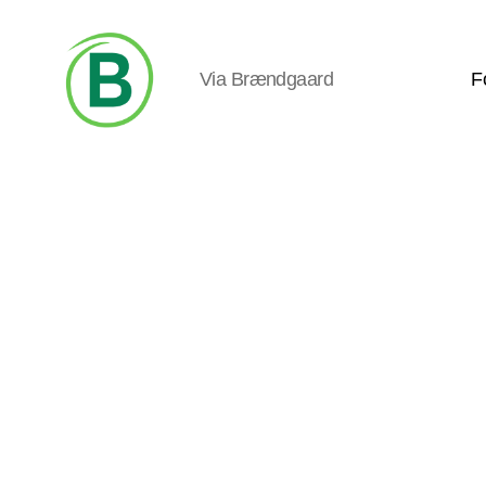
Via Brændgaard
F
Via
Brændgaard