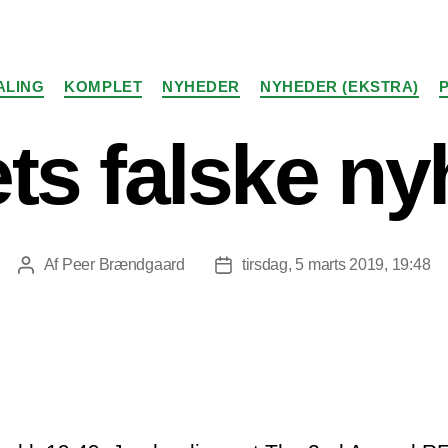
Kategorier
ALING
KOMPLET
NYHEDER
NYHEDER (EKSTRA)
ts falske n
Af
Peer Brændgaard
tirsdag, 5 marts 2019, 19:48
Indlægsforfatter
Indlægsdato