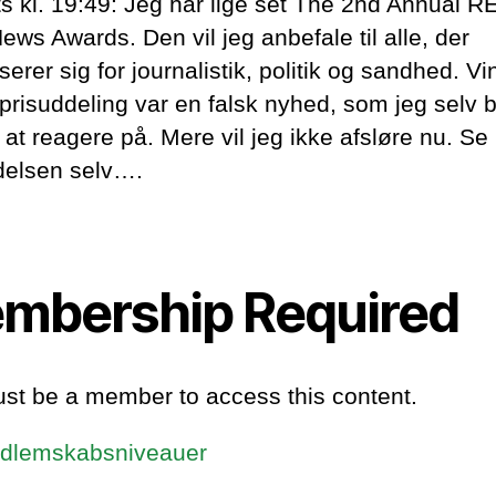
ts kl. 19:49: Jeg har lige set The 2nd Annual R
ws Awards. Den vil jeg anbefale til alle, der
serer sig for journalistik, politik og sandhed. V
 prisuddeling var en falsk nyhed, som jeg selv 
l at reagere på. Mere vil jeg ikke afsløre nu. Se
elsen selv….
mbership Required
st be a member to access this content.
dlemskabsniveauer