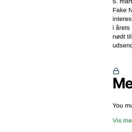
5. mar
Fake Ne
interes
i årets
nødt ti
udsend
Me
You mu
Vis me