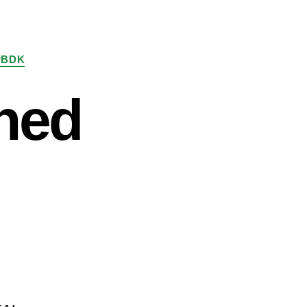
PBDK
yhed