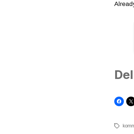
Alrea
Del
komm
Tags