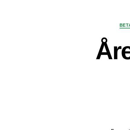
BET
Åre