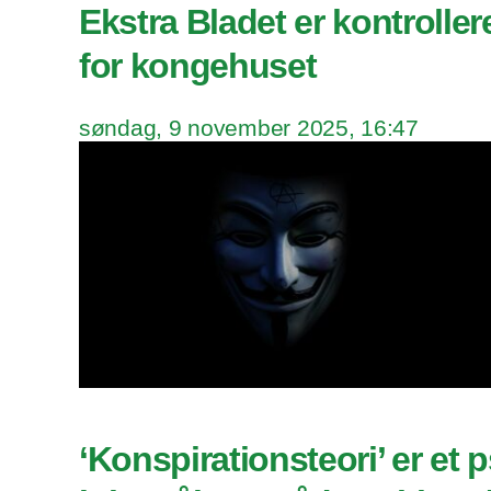
Ekstra Bladet er kontroller
for kongehuset
søndag, 9 november 2025, 16:47
‘Konspirationsteori’ er et 