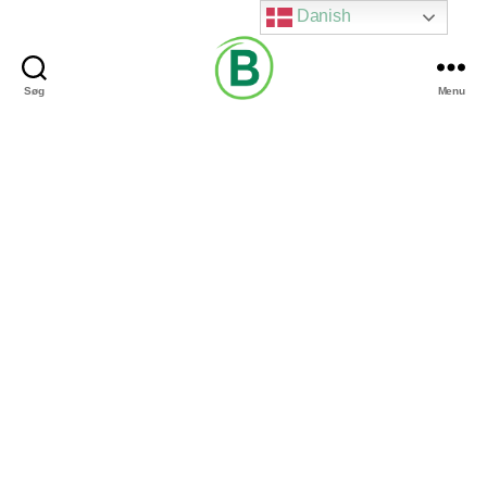
Danish
Søg
Menu
Via
Brændgaard