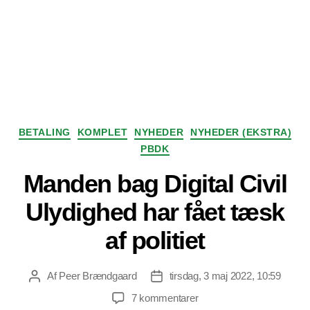
Kategorier
BETALING
KOMPLET
NYHEDER
NYHEDER (EKSTRA)
PBDK
Manden bag Digital Civil
Ulydighed har fået tæsk
af politiet
Af
Peer Brændgaard
tirsdag, 3 maj 2022, 10:59
Indlægsforfatter
Indlægsdato
til
7 kommentarer