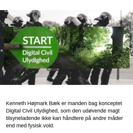
Manden
bag
Digital
Civil
Ulydighed
har
fået
tæsk
af
politiet
Kenneth Højmark Bæk er manden bag konceptet
Digital Civil Ulydighed, som den udøvende magt
tilsyneladende ikke kan håndtere på andre måder
end med fysisk vold.