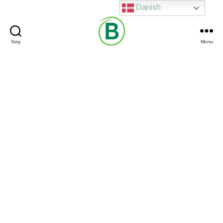
Danish
Søg
Menu
Via
Brændgaard