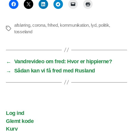
afsløring
,
corona
,
frihed
,
kommunikation
,
lyd
,
politik
,
Tags
tosseland
←
Vandrevideo om fred: Hvor er hippierne?
→
Sådan kan vi få fred med Rusland
Log ind
Glemt kode
Kurv