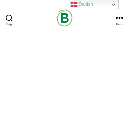
Danish
Søg
Menu
Via
Brændgaard