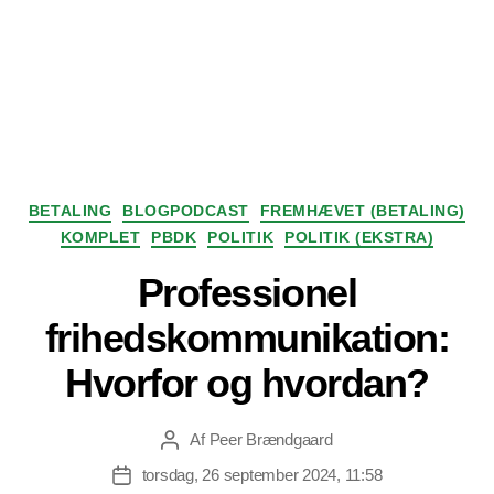
Kategorier
BETALING
BLOGPODCAST
FREMHÆVET (BETALING)
KOMPLET
PBDK
POLITIK
POLITIK (EKSTRA)
Professionel
frihedskommunikation:
Hvorfor og hvordan?
Af
Peer Brændgaard
Indlægsforfatter
torsdag, 26 september 2024, 11:58
Indlægsdato